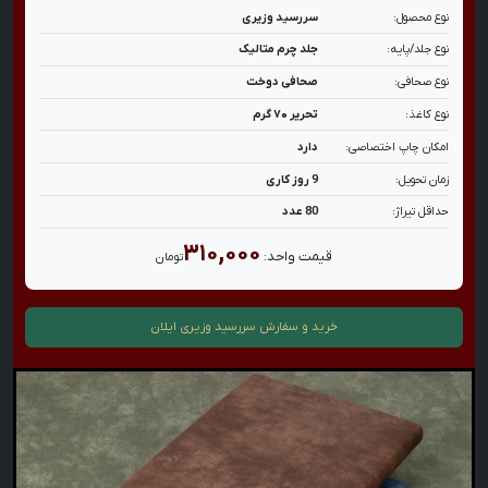
نوع محصول:
سررسید وزیری
نوع جلد/پایه:
جلد چرم متالیک
نوع صحافی:
صحافی دوخت
نوع کاغذ:
تحریر ۷۰ گرم
امکان چاپ اختصاصی:
دارد
زمان تحویل:
9 روز کاری
حداقل تیراژ:
80 عدد
۳۱۰,۰۰۰
قیمت واحد:
تومان
خرید و سفارش
سررسید وزیری ایلان