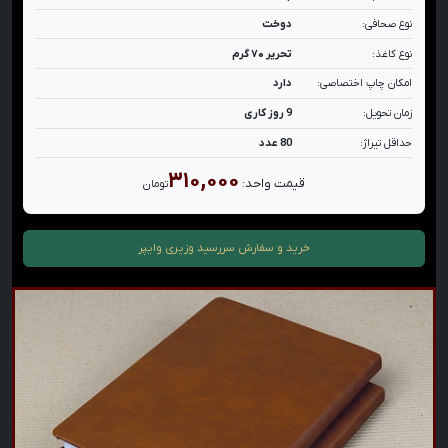
نوع صحافی:
دوخت
نوع کاغذ:
تحریر ۷۰ گرم
امکان چاپ اختصاصی:
دارد
زمان تحویل:
9 روز کاری
حداقل تیراژ:
80 عدد
۳۱۰,۰۰۰
قیمت واحد:
تومان
خرید و سفارش
سررسید وزیری وایپر