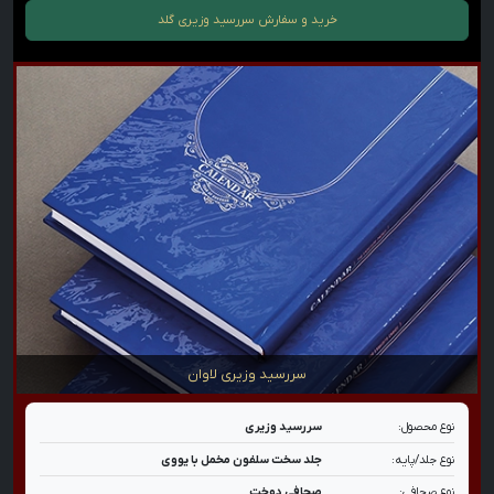
خرید و سفارش
سررسید وزیری گلد
سررسید وزیری لاوان
نوع محصول:
سررسید وزیری
نوع جلد/پایه:
جلد سخت سلفون مخمل با یووی
نوع صحافی:
صحافی دوخت