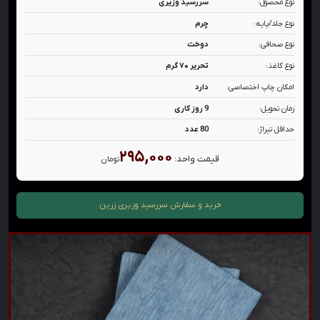
نوع محصول:
سررسید وزیری
نوع جلد/پایه:
چرم
نوع صحافی:
دوخت
نوع کاغذ:
تحریر ۷۰ گرم
امکان چاپ اختصاصی:
دارد
زمان تحویل:
9 روز کاری
حداقل تیراژ:
80 عدد
۲۹۵,۰۰۰
قیمت واحد:
تومان
خرید و سفارش
سررسید وزیری زرین