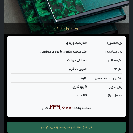
سررسید وزیری گرین
نوع محصول:
سررسید وزیری
نوع جلد/پایه:
جلد سخت سلفون با یووی موضعی
نوع صحافی:
صحافی دوخت
نوع کاغذ:
تحریر ۷۰ گرم
امکان چاپ اختصاصی:
دارد
زمان تحویل:
9 روز کاری
حداقل تیراژ:
80 عدد
۲۴۹,۰۰۰
قیمت واحد:
تومان
خرید و سفارش
سررسید وزیری گرین