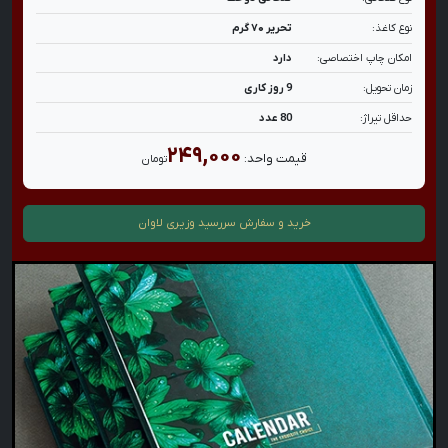
نوع کاغذ:
تحریر ۷۰ گرم
امکان چاپ اختصاصی:
دارد
زمان تحویل:
9 روز کاری
حداقل تیراژ:
80 عدد
۲۴۹,۰۰۰
قیمت واحد:
تومان
خرید و سفارش
سررسید وزیری لاوان