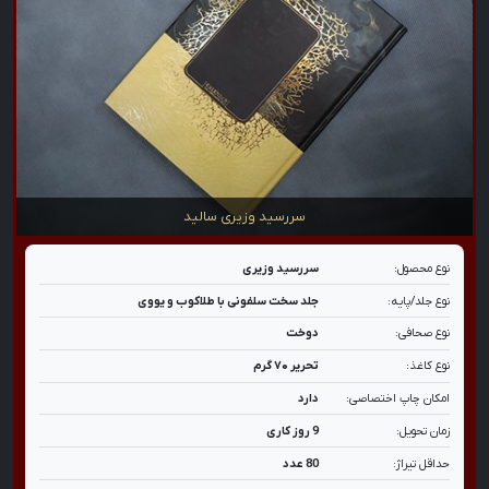
سررسید وزیری سالید
نوع محصول:
سررسید وزیری
نوع جلد/پایه:
جلد سخت سلفونی با طلاکوب و یووی
نوع صحافی:
دوخت
نوع کاغذ:
تحریر ۷۰ گرم
امکان چاپ اختصاصی:
دارد
زمان تحویل:
9 روز کاری
حداقل تیراژ:
80 عدد