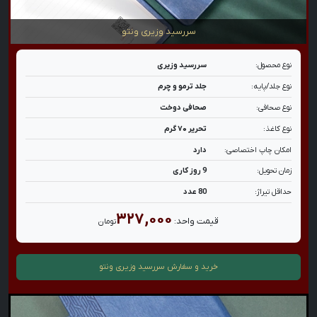
سررسید وزیری ونتو
نوع محصول:
سررسید وزیری
نوع جلد/پایه:
جلد ترمو و چرم
نوع صحافی:
صحافی دوخت
نوع کاغذ:
تحریر ۷۰ گرم
امکان چاپ اختصاصی:
دارد
زمان تحویل:
9 روز کاری
حداقل تیراژ:
80 عدد
۳۲۷,۰۰۰
قیمت واحد:
تومان
خرید و سفارش
سررسید وزیری ونتو