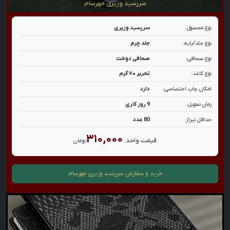
سررسید وزیری مهرسام
نوع محصول:
سررسید وزیری
نوع جلد/پایه:
جلد چرم
نوع صحافی:
صحافی دوخت
نوع کاغذ:
تحریر ۷۰ گرم
امکان چاپ اختصاصی:
دارد
زمان تحویل:
9 روز کاری
حداقل تیراژ:
80 عدد
۳۱۰,۰۰۰
قیمت واحد:
تومان
خرید و سفارش
سررسید وزیری مهرسام