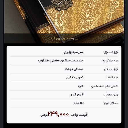
سررسید وزیری گلد
نوع محصول:
سررسید وزیری
نوع جلد/پایه:
جلد سخت سلفون مخمل با طلا کوب
نوع صحافی:
صحافی دوخت
نوع کاغذ:
تحریر ۷۰ گرم
امکان چاپ اختصاصی:
دارد
زمان تحویل:
9 روز کاری
حداقل تیراژ:
80 عدد
۲۴۹,۰۰۰
قیمت واحد:
تومان