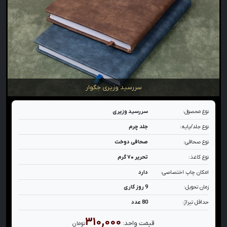
سررسید وزیری جگوار
نوع محصول:
سررسید وزیری
نوع جلد/پایه:
جلد چرم
نوع صحافی:
صحافی دوخت
نوع کاغذ:
تحریر ۷۰ گرم
امکان چاپ اختصاصی:
دارد
زمان تحویل:
9 روز کاری
حداقل تیراژ:
80 عدد
۳۱۰,۰۰۰
قیمت واحد:
تومان