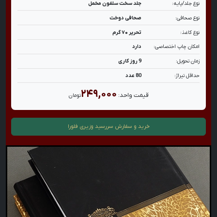
نوع جلد/پایه:
جلد سخت سلفون مخمل
نوع صحافی:
صحافی دوخت
نوع کاغذ:
تحریر ۷۰ گرم
امکان چاپ اختصاصی:
دارد
زمان تحویل:
9 روز کاری
حداقل تیراژ:
80 عدد
۲۴۹,۰۰۰
قیمت واحد:
تومان
خرید و سفارش
سررسید وزیری فلورا