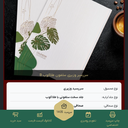
سررسیر وزیری سلفون طلاکوب B
نوع محصول:
سررسید وزیری
نوع جلد/پایه:
جلد سخت سلفونی با طلا کوب
نوع صحافی:
صحافی دوخت
سررسید 1405
نوع کاغذ:
تحریر ۷۰ گرم
چاپ سررسید
تقویم رومیزی
کاتالوگ/لیست قیمت
سبد خرید
امکان چاپ اختصاصی:
دارد
اختصاصی