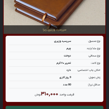
سررسید وزیری زبرا
نوع محصول:
سررسید وزیری
نوع جلد/پایه:
چرم
نوع صحافی:
دوخت
نوع کاغذ:
تحریر ۷۰ گرم
امکان چاپ اختصاصی:
دارد
زمان تحویل:
9 روز کاری
حداقل تیراژ:
80 عدد
۳۱۰,۰۰۰
قیمت واحد:
تومان