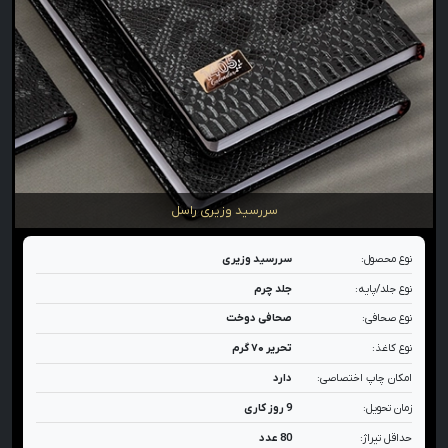
سررسید وزیری راسل
نوع محصول:
سررسید وزیری
نوع جلد/پایه:
جلد چرم
نوع صحافی:
صحافی دوخت
نوع کاغذ:
تحریر ۷۰ گرم
امکان چاپ اختصاصی:
دارد
زمان تحویل:
9 روز کاری
حداقل تیراژ:
80 عدد