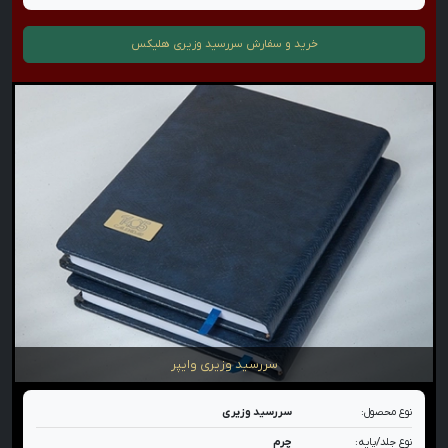
خرید و سفارش
سررسید وزیری هلیکس
سررسید وزیری وایپر
نوع محصول:
سررسید وزیری
نوع جلد/پایه:
چرم