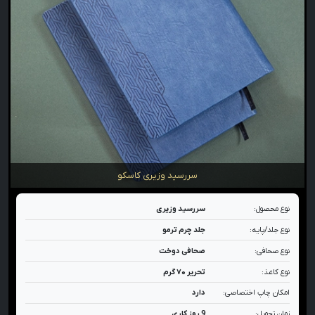
سررسید وزیری کاسکو
نوع محصول:
سررسید وزیری
نوع جلد/پایه:
جلد چرم ترمو
نوع صحافی:
صحافی دوخت
نوع کاغذ:
تحریر ۷۰ گرم
امکان چاپ اختصاصی:
دارد
زمان تحویل:
9 روز کاری