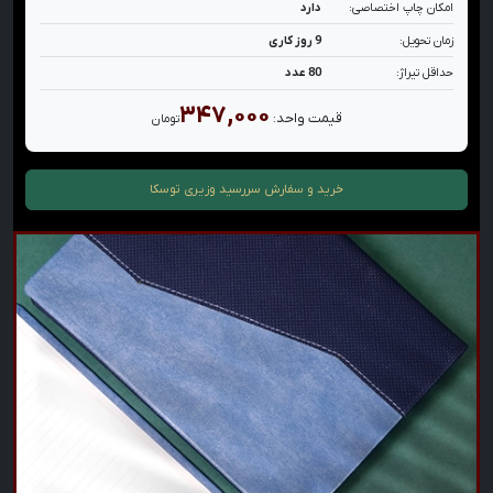
امکان چاپ اختصاصی:
دارد
زمان تحویل:
9 روز کاری
حداقل تیراژ:
80 عدد
۳۴۷,۰۰۰
قیمت واحد:
تومان
خرید و سفارش
سررسید وزیری توسکا