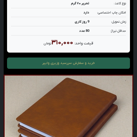
نوع کاغذ:
تحریر ۷۰ گرم
امکان چاپ اختصاصی:
دارد
زمان تحویل:
9 روز کاری
حداقل تیراژ:
80 عدد
۳۱۰,۰۰۰
قیمت واحد:
تومان
خرید و سفارش
سررسید وزیری وایپر