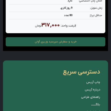
امکان چاپ اختصاصی:
دارد
زمان تحویل:
9 روز کاری
حداقل تیراژ:
80 عدد
۳۱۷,۰۰۰
قیمت واحد:
تومان
خرید و سفارش
سررسید وزیری آوان
دسترسی سریع
چاپ آریس
درباره آریس
راهنمای طراحی
بلاگــــــ