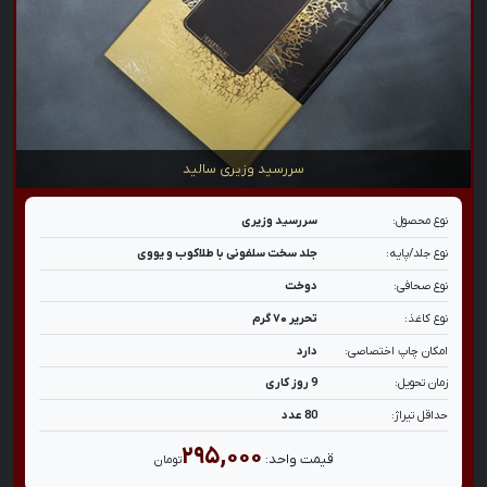
سررسید وزیری سالید
نوع محصول:
سررسید وزیری
نوع جلد/پایه:
جلد سخت سلفونی با طلاکوب و یووی
نوع صحافی:
دوخت
نوع کاغذ:
تحریر ۷۰ گرم
امکان چاپ اختصاصی:
دارد
زمان تحویل:
9 روز کاری
حداقل تیراژ:
80 عدد
۲۹۵,۰۰۰
قیمت واحد:
تومان