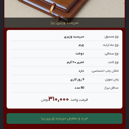
سررسید وزیری زبرا
نوع محصول:
سررسید وزیری
نوع جلد/پایه:
چرم
نوع صحافی:
دوخت
نوع کاغذ:
تحریر ۷۰ گرم
امکان چاپ اختصاصی:
دارد
زمان تحویل:
9 روز کاری
حداقل تیراژ:
80 عدد
۳۱۰,۰۰۰
قیمت واحد:
تومان
خرید و سفارش
سررسید وزیری زبرا