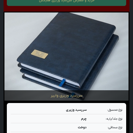
خرید و سفارش
سررسید وزیری هلیکس
سررسید وزیری وایپر
نوع محصول:
سررسید وزیری
نوع جلد/پایه:
چرم
نوع صحافی:
دوخت