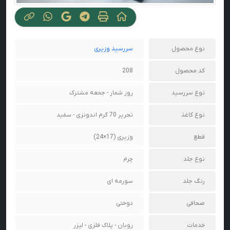
نوع محصول
سررسید وزیری
کد محصول
208
نوع سررسید
روز شمار - جمعه مشترک
نوع کاغذ
تحریر 70 گرم اندونزی - سفید
قطع
وزیری (17×24)
نوع جلد
چرم
رنگ جلد
سورمه ای
صحافی
دوختی
خدمات
روبان - پلاک فلزی - لیزر