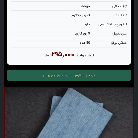
نوع صحافی:
دوخت
نوع کاغذ:
تحریر ۷۰ گرم
امکان چاپ اختصاصی:
دارد
زمان تحویل:
9 روز کاری
حداقل تیراژ:
80 عدد
۲۹۵,۰۰۰
قیمت واحد:
تومان
خرید و سفارش
سررسید وزیری زرین