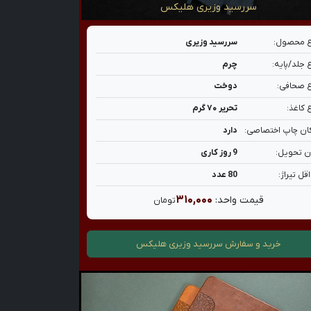
سررسید وزیری هلیکس
 محصول:
سررسید وزیری
 جلد/پایه:
چرم
 صحافی:
دوخت
 کاغذ:
تحریر ۷۰ گرم
ان چاپ اختصاصی:
دارد
ن تحویل:
9 روز کاری
قل تیراژ:
80 عدد
۳۱۰,۰۰۰
قیمت واحد:
تومان
خرید و سفارش
سررسید وزیری هلیکس