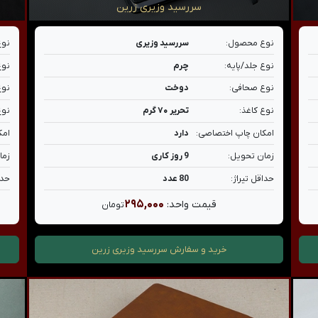
سررسید وزیری زرین
نوع محصول:
سررسید وزیری
نوع
نوع جلد/پایه:
چرم
نوع
نوع صحافی:
دوخت
نوع
نوع کاغذ:
تحریر ۷۰ گرم
نوع
امکان چاپ اختصاصی:
دارد
امک
زمان تحویل:
9 روز کاری
زما
حداقل تیراژ:
80 عدد
حدا
۲۹۵,۰۰۰
قیمت واحد:
تومان
خرید و سفارش
سررسید وزیری زرین