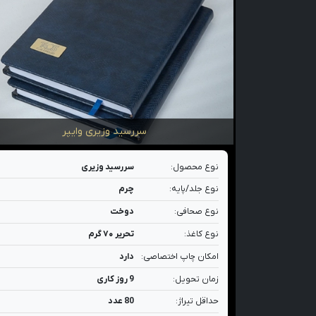
سررسید وزیری وایپر
نوع محصول:
سررسید وزیری
نوع جلد/پایه:
چرم
نوع صحافی:
دوخت
نوع کاغذ:
تحریر ۷۰ گرم
امکان چاپ اختصاصی:
دارد
زمان تحویل:
9 روز کاری
حداقل تیراژ:
80 عدد