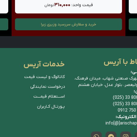
۳۱۰,۰۰۰
قیمت واحد:
تومان
خرید و سفارش
سررسید وزیری زبرا
اط با آریس
خدمات آریس
ـی:
کاتالوگ و لیست قیمت
هرک صنعتی شهاب، میدان فرهنگ،
ولیعصر، بلوار عدل، خیابان هشتم
درخواست نمایندگی
ن:
اســـتعلام قیمـــت
(025) 33 80
(025) 33 80
پـورتـال کـاربران
0912 750
لکترونیک:
info[@]arischa