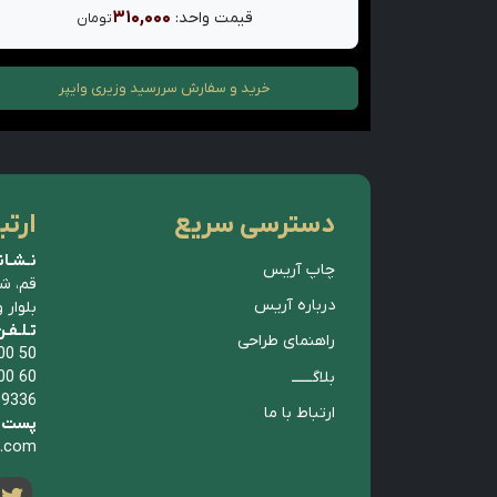
۳۱۰,۰۰۰
قیمت واحد:
تومان
خرید و سفارش
سررسید وزیری وایپر
دسترسی سریع
ارتب
نـشـان
چاپ آریس
قم، ش
درباره آریس
بلوار 
تـلـفـ
راهنمای طراحی
00 50
بلاگــــــ
00 60
 9336
ارتباط با ما
پست ا
p.com