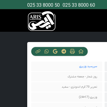
025 33 8000 50
025 33 8000 60
سررسید وزیری
روز شمار - جمعه مشترک
تحریر 70 گرم اندونزی - سفید
وزیری (17×24)