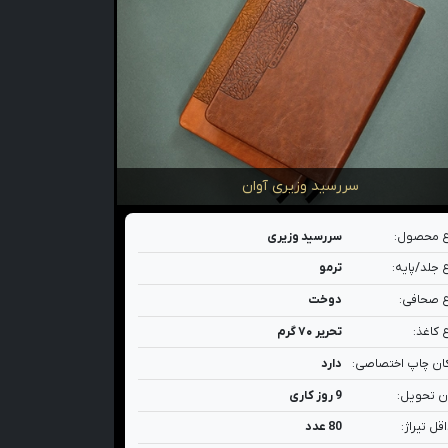
سررسید وزیری آوان
 محصول:
سررسید وزیری
 جلد/پایه:
ترمو
 صحافی:
دوخت
 کاغذ:
تحریر ۷۰ گرم
ان چاپ اختصاصی:
دارد
ن تحویل:
9 روز کاری
قل تیراژ:
80 عدد