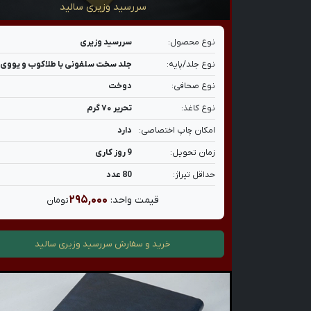
سررسید وزیری سالید
نوع محصول:
سررسید وزیری
نوع جلد/پایه:
جلد سخت سلفونی با طلاکوب و یووی
نوع صحافی:
دوخت
نوع کاغذ:
تحریر ۷۰ گرم
امکان چاپ اختصاصی:
دارد
زمان تحویل:
9 روز کاری
حداقل تیراژ:
80 عدد
۲۹۵,۰۰۰
قیمت واحد:
تومان
خرید و سفارش
سررسید وزیری سالید