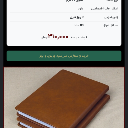
امکان چاپ اختصاصی:
دارد
زمان تحویل:
9 روز کاری
حداقل تیراژ:
80 عدد
۳۱۰,۰۰۰
قیمت واحد:
تومان
خرید و سفارش
سررسید وزیری وایپر