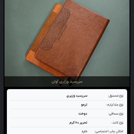
سررسید وزیری آوان
نوع محصول:
سررسید وزیری
نوع جلد/پایه:
ترمو
نوع صحافی:
دوخت
نوع کاغذ:
تحریر ۷۰ گرم
امکان چاپ اختصاصی:
دارد