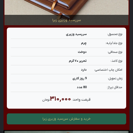
سررسید وزیری زبرا
نوع محصول:
سررسید وزیری
نوع جلد/پایه:
چرم
نوع صحافی:
دوخت
نوع کاغذ:
تحریر ۷۰ گرم
امکان چاپ اختصاصی:
دارد
زمان تحویل:
9 روز کاری
حداقل تیراژ:
80 عدد
۳۱۰,۰۰۰
قیمت واحد:
تومان
خرید و سفارش
سررسید وزیری زبرا