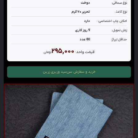
نوع صحافی:
دوخت
نوع کاغذ:
تحریر ۷۰ گرم
امکان چاپ اختصاصی:
دارد
زمان تحویل:
9 روز کاری
حداقل تیراژ:
80 عدد
۲۹۵,۰۰۰
قیمت واحد:
تومان
خرید و سفارش
سررسید وزیری زرین