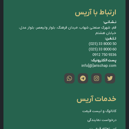
ارتباط با آریس
نـشـانـی:
قم، شهرک صنعتی شهاب، میدان فرهنگ، بلوار ولیعصر، بلوار عدل،
خیابان هشتم
تـلـفـن:
(025) 33 8000 50
(025) 33 8000 60
0912 750 9336
پست الکترونیک:
info[@]arischap.com
خدمات آریس
کاتالوگ و لیست قیمت
درخواست نمایندگی
اســـتعلام قیمـــت