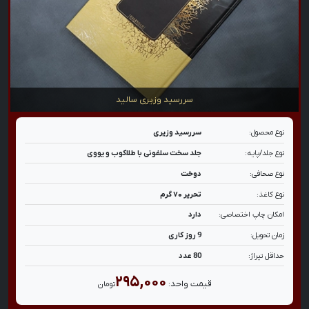
سررسید وزیری سالید
نوع محصول:
سررسید وزیری
نوع جلد/پایه:
جلد سخت سلفونی با طلاکوب و یووی
نوع صحافی:
دوخت
نوع کاغذ:
تحریر ۷۰ گرم
امکان چاپ اختصاصی:
دارد
زمان تحویل:
9 روز کاری
حداقل تیراژ:
80 عدد
۲۹۵,۰۰۰
قیمت واحد:
تومان