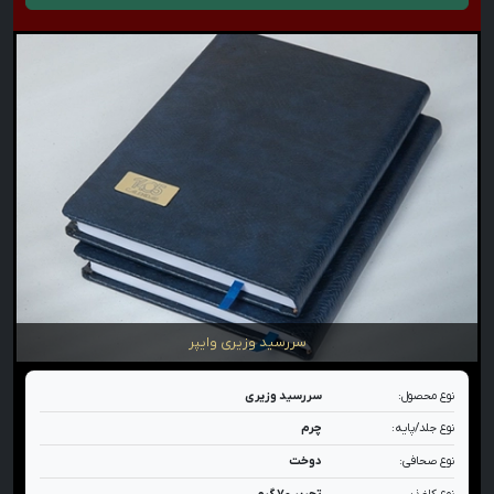
سررسید وزیری وایپر
نوع محصول:
سررسید وزیری
نوع جلد/پایه:
چرم
نوع صحافی:
دوخت
نوع کاغذ:
تحریر ۷۰ گرم