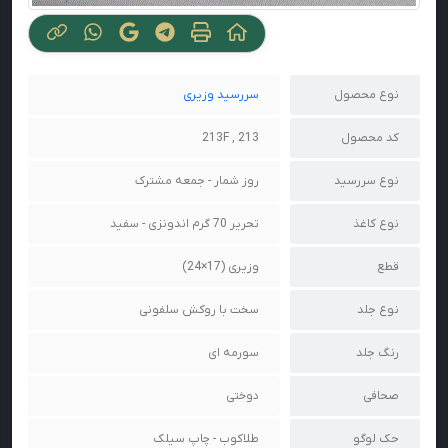
نوع محصول
سررسید وزیری
کد محصول
213 , 213F
نوع سررسید
روز شمار - جمعه مشترک
نوع کاغذ
تحریر 70 گرم اندونزی - سفید
قطع
وزیری (17×24)
نوع جلد
سخت با روکش سلفونی
رنگ جلد
سورمه ای
صحافی
دوختی
حک لوگو
طلاکوب - چاپ سیلک