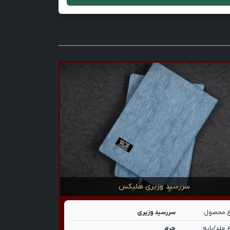
سررسید وزیری هلیکس
 محصول:
سررسید وزیری
 جلد/پایه:
چرم