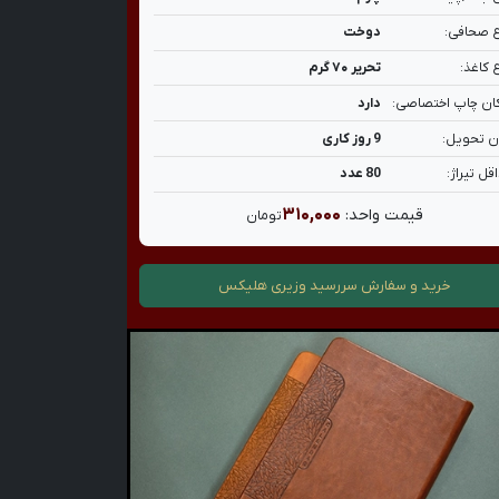
 صحافی:
دوخت
 کاغذ:
تحریر ۷۰ گرم
ان چاپ اختصاصی:
دارد
ن تحویل:
9 روز کاری
قل تیراژ:
80 عدد
۳۱۰,۰۰۰
قیمت واحد:
تومان
خرید و سفارش
سررسید وزیری هلیکس