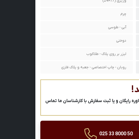
وزیری (17×24)
چرم
آبی - طوسی
دوختی
لیزر بر روی پلاک - طلاکوب
روبان - چاپ اختصاصی - جعبه و پلاک فلزی
!
ه رایگان و یا ثبت سفارش با کارشناسان ما تماس
025 33 8000 50