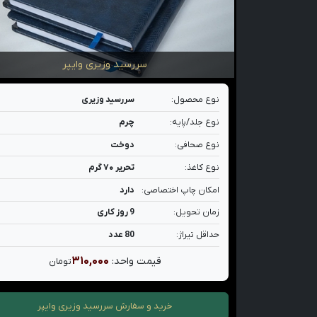
سررسید وزیری وایپر
نوع محصول:
سررسید وزیری
نوع جلد/پایه:
چرم
نوع صحافی:
دوخت
نوع کاغذ:
تحریر ۷۰ گرم
امکان چاپ اختصاصی:
دارد
زمان تحویل:
9 روز کاری
حداقل تیراژ:
80 عدد
۳۱۰,۰۰۰
قیمت واحد:
تومان
خرید و سفارش
سررسید وزیری وایپر