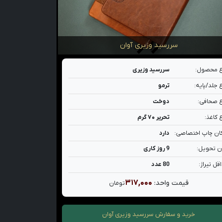
سررسید وزیری آوان
 محصول:
سررسید وزیری
 جلد/پایه:
ترمو
 صحافی:
دوخت
 کاغذ:
تحریر ۷۰ گرم
ان چاپ اختصاصی:
دارد
ن تحویل:
9 روز کاری
قل تیراژ:
80 عدد
۳۱۷,۰۰۰
قیمت واحد:
تومان
خرید و سفارش
سررسید وزیری آوان