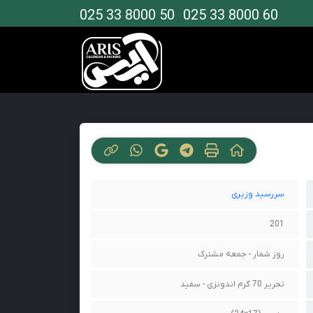
025 33 8000 50
025 33 8000 60
سررسید وزیری
201
روز شمار - جمعه مشترک
تحریر 70 گرم اندونزی - سفید