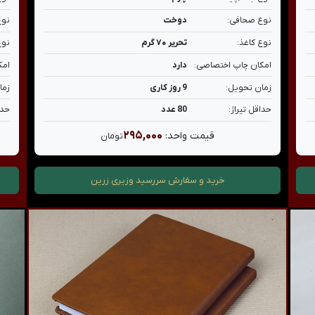
نوع صحافی:
دوخت
نوع
نوع کاغذ:
تحریر ۷۰ گرم
نوع
امکان چاپ اختصاصی:
دارد
امک
زمان تحویل:
9 روز کاری
زما
حداقل تیراژ:
80 عدد
حدا
۲۹۵,۰۰۰
قیمت واحد:
تومان
خرید و سفارش
سررسید وزیری زرین