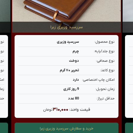
سررسید وزیری زبرا
نوع محصول:
سررسید وزیری
نوع
نوع جلد/پایه:
چرم
نوع
نوع صحافی:
دوخت
نوع
نوع کاغذ:
تحریر ۷۰ گرم
نوع
امکان چاپ اختصاصی:
دارد
امک
زمان تحویل:
9 روز کاری
زما
حداقل تیراژ:
80 عدد
حدا
۳۱۰,۰۰۰
قیمت واحد:
تومان
خرید و سفارش
سررسید وزیری زبرا