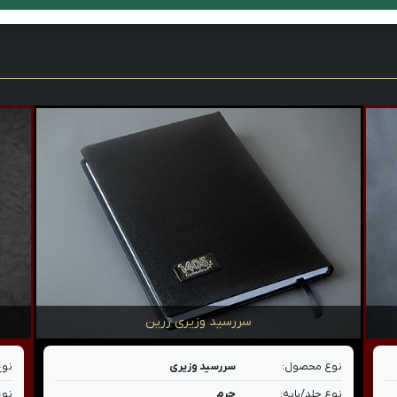
سررسید وزیری زرین
نوع محصول:
سررسید وزیری
نوع
نوع جلد/پایه:
چرم
نوع