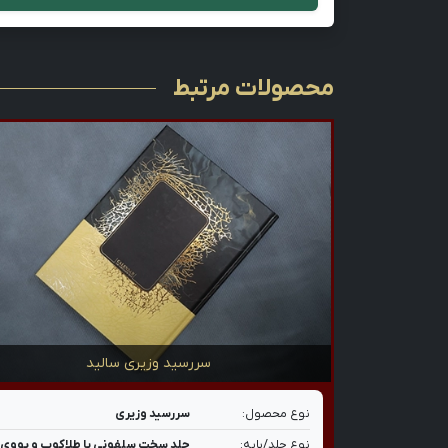
محصولات مرتبط
سررسید وزیری سالید
نوع محصول:
سررسید وزیری
نوع جلد/پایه:
جلد سخت سلفونی با طلاکوب و یووی