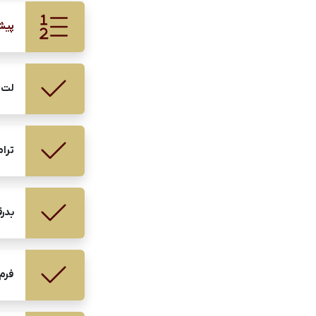
پیش
لت 
ترام
بدر
فرم