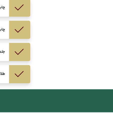
چاپ
چاپ
جلد
طلا