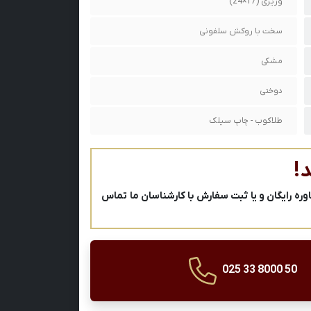
وزیری (17×24)
سخت با روکش سلفونی
مشکی
دوختی
طلاکوب - چاپ سیلک
!
ه رایگان و یا ثبت سفارش با کارشناسان ما تماس
025 33 8000 50