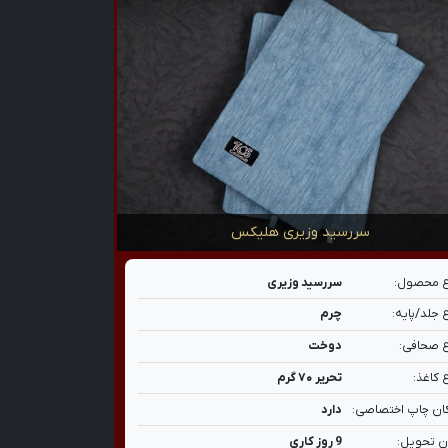
سررسید وزیری هلیکس
 محصول:
سررسید وزیری
 جلد/پایه:
چرم
 صحافی:
دوخت
 کاغذ:
تحریر ۷۰ گرم
ان چاپ اختصاصی:
دارد
ن تحویل:
9 روز کاری