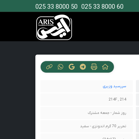
025 33 8000 50
025 33 8000 60
سررسید وزیری
214 , 214F
روز شمار - جمعه مشترک
تحریر 70 گرم اندونزی - سفید