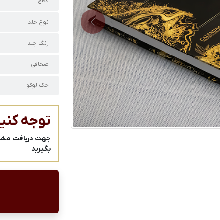
قطع
نوع جلد
Next
رنگ جلد
صحافی
حک لوگو
توجه کنید
جهت دریافت مشاور
بگیرید