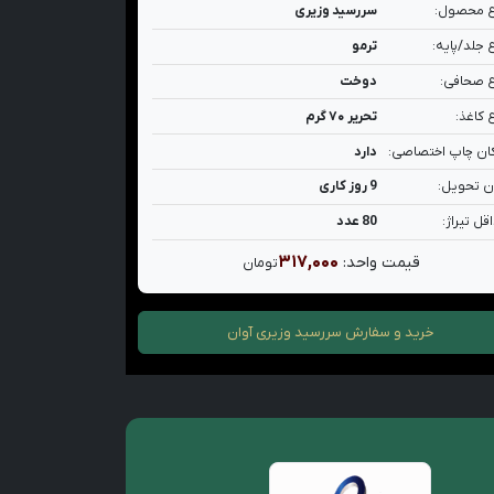
 محصول:
سررسید وزیری
 جلد/پایه:
ترمو
 صحافی:
دوخت
 کاغذ:
تحریر ۷۰ گرم
ان چاپ اختصاصی:
دارد
ن تحویل:
9 روز کاری
قل تیراژ:
80 عدد
۳۱۷,۰۰۰
قیمت واحد:
تومان
خرید و سفارش
سررسید وزیری آوان