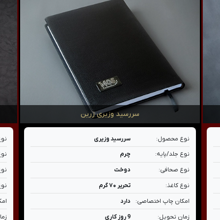
سررسید وزیری زرین
نوع محصول:
سررسید وزیری
نوع
نوع جلد/پایه:
چرم
نوع
نوع صحافی:
دوخت
نوع
نوع کاغذ:
تحریر ۷۰ گرم
نوع
امکان چاپ اختصاصی:
دارد
امک
زمان تحویل:
9 روز کاری
زما