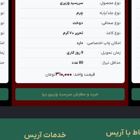
نوع محصول:
سررسید وزیری
نوع
نوع جلد/پایه:
چرم
نوع
نوع صحافی:
دوخت
نوع
نوع کاغذ:
تحریر ۷۰ گرم
نوع
امکان چاپ اختصاصی:
دارد
امک
زمان تحویل:
9 روز کاری
زما
حداقل تیراژ:
80 عدد
حدا
۳۱۰,۰۰۰
قیمت واحد:
تومان
خرید و سفارش
سررسید وزیری زبرا
اط با آریس
خدمات آریس