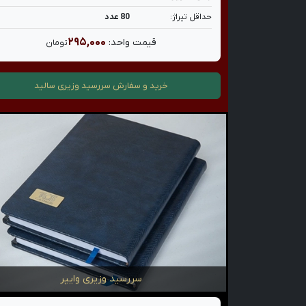
حداقل تیراژ:
80 عدد
۲۹۵,۰۰۰
قیمت واحد:
تومان
خرید و سفارش
سررسید وزیری سالید
سررسید وزیری وایپر