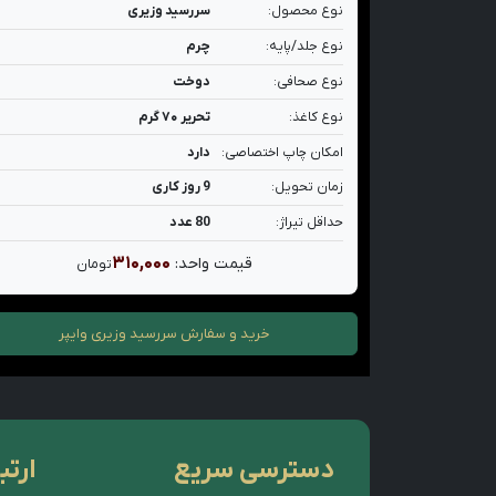
نوع محصول:
سررسید وزیری
نوع جلد/پایه:
چرم
نوع صحافی:
دوخت
نوع کاغذ:
تحریر ۷۰ گرم
امکان چاپ اختصاصی:
دارد
زمان تحویل:
9 روز کاری
حداقل تیراژ:
80 عدد
۳۱۰,۰۰۰
قیمت واحد:
تومان
خرید و سفارش
سررسید وزیری وایپر
دسترسی سریع
ارتب