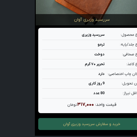
سررسید وزیری آوان
 محصول:
سررسید وزیری
 جلد/پایه:
ترمو
 صحافی:
دوخت
 کاغذ:
تحریر ۷۰ گرم
ان چاپ اختصاصی:
دارد
ن تحویل:
9 روز کاری
قل تیراژ:
80 عدد
۳۱۷,۰۰۰
قیمت واحد:
تومان
خرید و سفارش
سررسید وزیری آوان