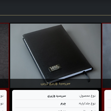
سررسید وزیری زرین
نوع محصول:
سررسید وزیری
نوع
نوع جلد/پایه:
چرم
نوع