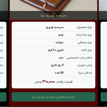
سررسید وزیری زبرا
نوع محصول:
سررسید وزیری
نوع
نوع جلد/پایه:
چرم
نوع
نوع صحافی:
دوخت
نوع
نوع کاغذ:
تحریر ۷۰ گرم
نوع
امکان چاپ اختصاصی:
دارد
امک
زمان تحویل:
9 روز کاری
زما
حداقل تیراژ:
80 عدد
حدا
۳۱۰,۰۰۰
قیمت واحد:
تومان
خرید و سفارش
سررسید وزیری زبرا