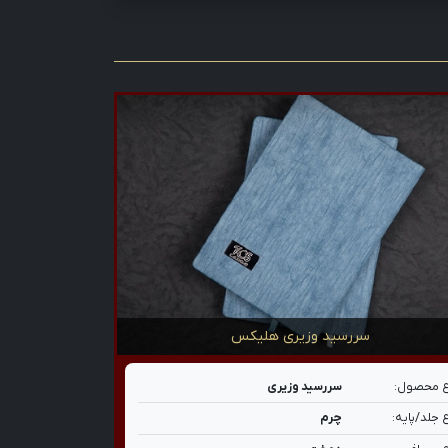
سررسید وزیری هلیکس
 محصول:
سررسید وزیری
 جلد/پایه:
چرم