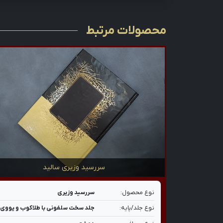
محصولات مرتبط
سررسید وزیری سالید
نوع محصول:
سررسید وزیری
نوع جلد/پایه:
جلد سخت سلفونی با طلاکوب و یووی