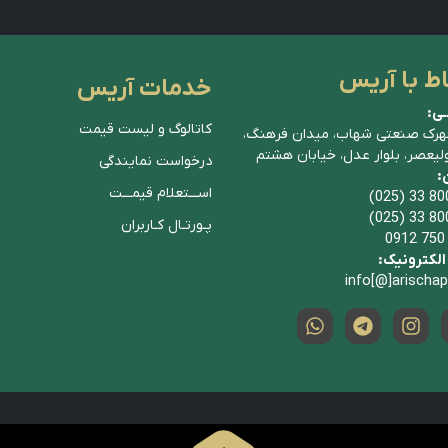
اط با آریس
خدمات آریس
ـی:
کاتالوگ و لیست قیمت
هرک صنعتی شهاب، میدان فرهنگ،
ولیعصر، بلوار عدل، خیابان هشتم
درخواست نمایندگی
ن:
اســـتعلام قیمـــت
(025) 33 80
(025) 33 80
پـورتـال کـاربران
0912 750
لکترونیک:
info[@]arischa