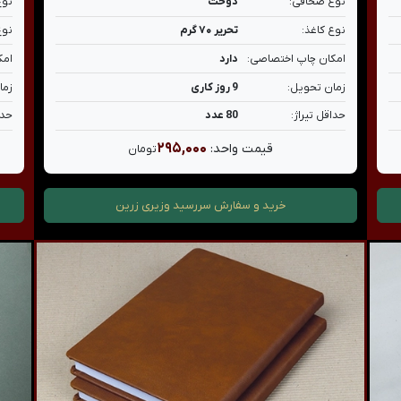
نوع صحافی:
دوخت
نوع
نوع کاغذ:
تحریر ۷۰ گرم
نوع
امکان چاپ اختصاصی:
دارد
امک
زمان تحویل:
9 روز کاری
زما
حداقل تیراژ:
80 عدد
حدا
۲۹۵,۰۰۰
قیمت واحد:
تومان
خرید و سفارش
سررسید وزیری زرین