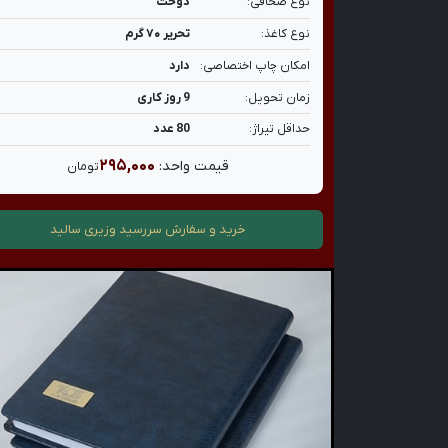
نوع صحافی:
دوخت
نوع کاغذ:
تحریر ۷۰ گرم
امکان چاپ اختصاصی:
دارد
زمان تحویل:
9 روز کاری
حداقل تیراژ:
80 عدد
۲۹۵,۰۰۰
قیمت واحد:
تومان
خرید و سفارش
سررسید وزیری سالید