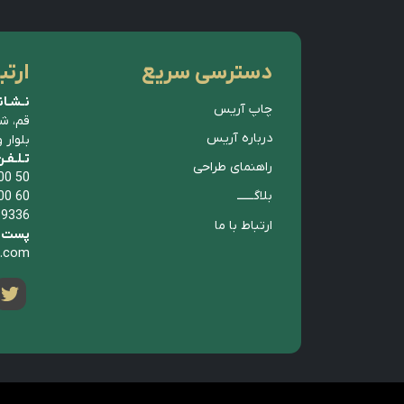
دسترسی سریع
ارتب
نـشـان
چاپ آریس
قم، ش
درباره آریس
بلوار 
تـلـفـ
راهنمای طراحی
00 50
بلاگــــــ
00 60
 9336
ارتباط با ما
پست ا
p.com