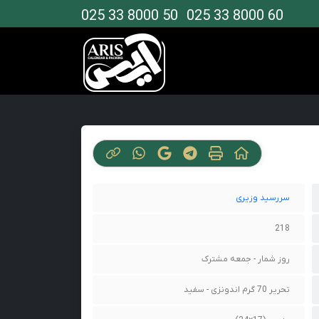
025 33 8000 50
025 33 8000 60
سررسید وزیری
218
روز شمار - جمعه مشترک
تحریر 70 گرم اندونزی - سفید