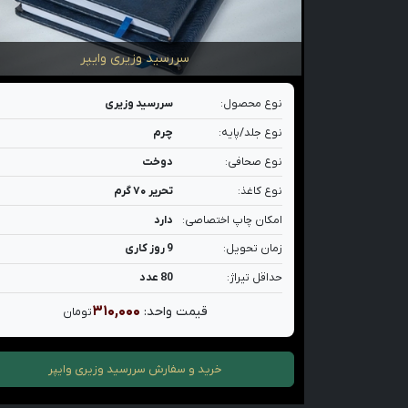
سررسید وزیری وایپر
نوع محصول:
سررسید وزیری
نوع جلد/پایه:
چرم
نوع صحافی:
دوخت
نوع کاغذ:
تحریر ۷۰ گرم
امکان چاپ اختصاصی:
دارد
زمان تحویل:
9 روز کاری
حداقل تیراژ:
80 عدد
۳۱۰,۰۰۰
قیمت واحد:
تومان
خرید و سفارش
سررسید وزیری وایپر