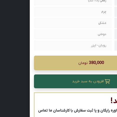
رقعی (15*22)
چرم
مشکی
دوختی
روبان - لیزر
380,000
تومان
افزودن به سبد خرید
!
ه رایگان و یا ثبت سفارش با کارشناسان ما تماس