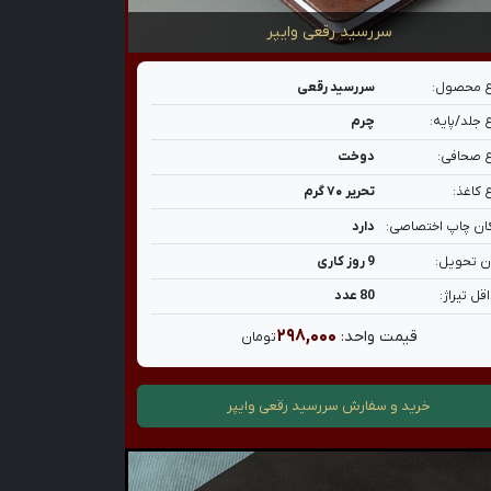
سررسید رقعی وایپر
 محصول:
سررسید رقعی
 جلد/پایه:
چرم
 صحافی:
دوخت
 کاغذ:
تحریر ۷۰ گرم
ان چاپ اختصاصی:
دارد
ن تحویل:
9 روز کاری
قل تیراژ:
80 عدد
۲۹۸,۰۰۰
قیمت واحد:
تومان
خرید و سفارش
سررسید رقعی وایپر