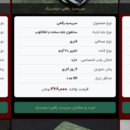
سررسید رقعی دومینیک
نوع محصول:
سررسید رقعی
نوع
نوع جلد/پایه:
سلفون جلد سخت با طلاکوب
نوع
نوع صحافی:
فنری
نوع
نوع کاغذ:
تحریر ۷۰ گرم
نوع
امکان چاپ اختصاصی:
دارد
امک
زمان تحویل:
9 روز کاری
زما
حداقل تیراژ:
80 عدد
حدا
۲۶۸,۰۰۰
قیمت واحد:
تومان
خرید و سفارش
سررسید رقعی دومینیک