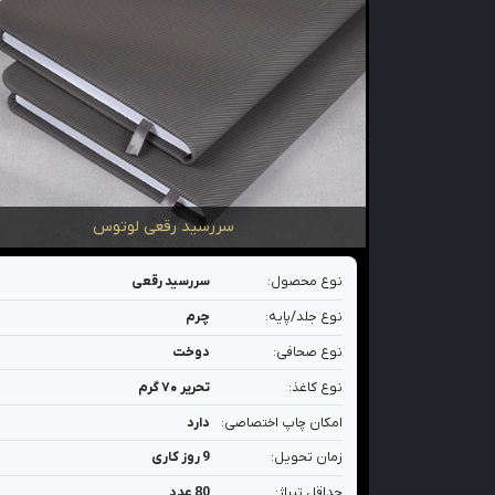
سررسید رقعی لوتوس
نوع محصول:
سررسید رقعی
نوع جلد/پایه:
چرم
نوع صحافی:
دوخت
نوع کاغذ:
تحریر ۷۰ گرم
امکان چاپ اختصاصی:
دارد
زمان تحویل:
9 روز کاری
حداقل تیراژ:
80 عدد