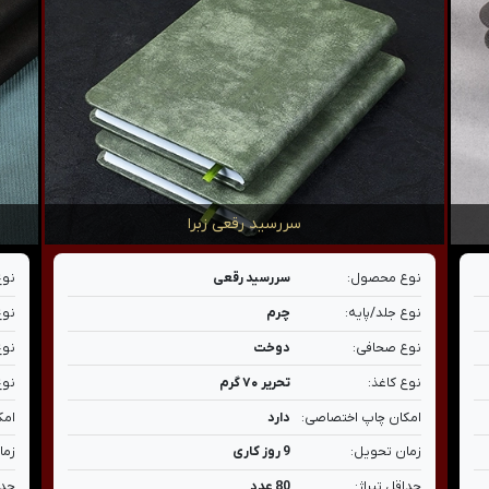
سررسید رقعی زبرا
نوع محصول:
سررسید رقعی
نوع
نوع جلد/پایه:
چرم
نوع
نوع صحافی:
دوخت
نوع
نوع کاغذ:
تحریر ۷۰ گرم
نوع
امکان چاپ اختصاصی:
دارد
امک
زمان تحویل:
9 روز کاری
زما
حداقل تیراژ:
80 عدد
حدا