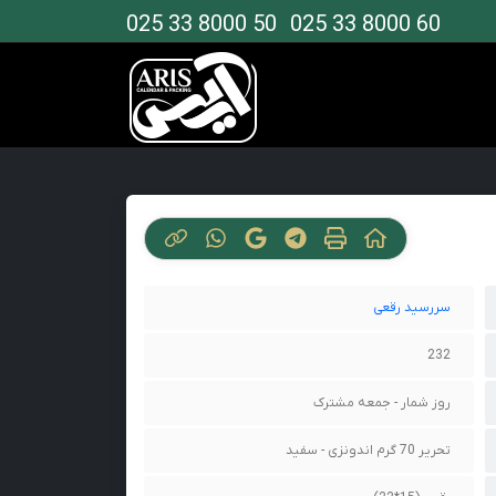
025 33 8000 50
025 33 8000 60
سررسید رقعی
232
روز شمار - جمعه مشترک
تحریر 70 گرم اندونزی - سفید