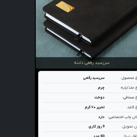
سررسید رقعی دانته
 محصول:
سررسید رقعی
 جلد/پایه:
چرم
 صحافی:
دوخت
 کاغذ:
تحریر ۷۰ گرم
ان چاپ اختصاصی:
دارد
ن تحویل:
9 روز کاری
قل تیراژ:
80 عدد