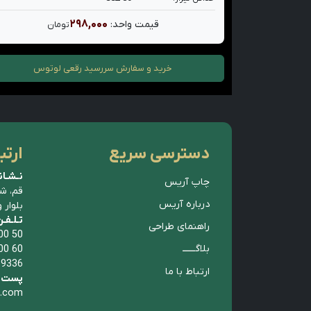
۲۹۸,۰۰۰
قیمت واحد:
تومان
خرید و سفارش
سررسید رقعی لوتوس
دسترسی سریع
ارتب
نـشـان
چاپ آریس
قم، ش
درباره آریس
بلوار 
تـلـفـ
راهنمای طراحی
00 50
بلاگــــــ
00 60
 9336
ارتباط با ما
پست ا
p.com