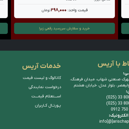
۲۹۸,۰۰۰
قیمت واحد:
تومان
خرید و سفارش
سررسید رقعی زبرا
اط با آریس
خدمات آریس
ـی:
کاتالوگ و لیست قیمت
هرک صنعتی شهاب، میدان فرهنگ،
ولیعصر، بلوار عدل، خیابان هشتم
درخواست نمایندگی
ن:
اســـتعلام قیمـــت
(025) 33 80
(025) 33 80
پـورتـال کـاربران
0912 750
لکترونیک:
info[@]arischa