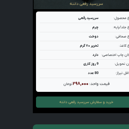
سررسید رقعی دانته
 محصول:
سررسید رقعی
 جلد/پایه:
چرم
 صحافی:
دوخت
 کاغذ:
تحریر ۷۰ گرم
ان چاپ اختصاصی:
دارد
ن تحویل:
9 روز کاری
قل تیراژ:
80 عدد
۲۹۸,۰۰۰
قیمت واحد:
تومان
خرید و سفارش
سررسید رقعی دانته