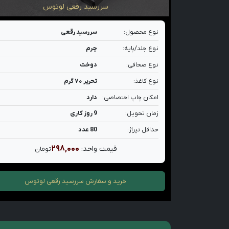
سررسید رقعی لوتوس
نوع محصول:
سررسید رقعی
نوع جلد/پایه:
چرم
نوع صحافی:
دوخت
نوع کاغذ:
تحریر ۷۰ گرم
امکان چاپ اختصاصی:
دارد
زمان تحویل:
9 روز کاری
حداقل تیراژ:
80 عدد
۲۹۸,۰۰۰
قیمت واحد:
تومان
خرید و سفارش
سررسید رقعی لوتوس