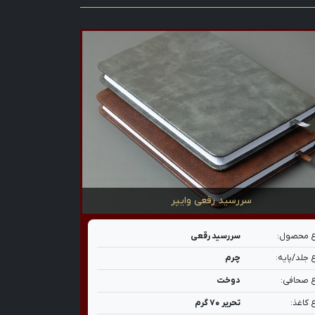
سررسید رقعی وایپر
 محصول:
سررسید رقعی
 جلد/پایه:
چرم
 صحافی:
دوخت
 کاغذ:
تحریر ۷۰ گرم