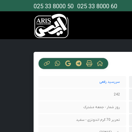
025 33 8000 50
025 33 8000 60
سررسید رقعی
242
روز شمار - جمعه مشترک
تحریر 70 گرم اندونزی - سفید