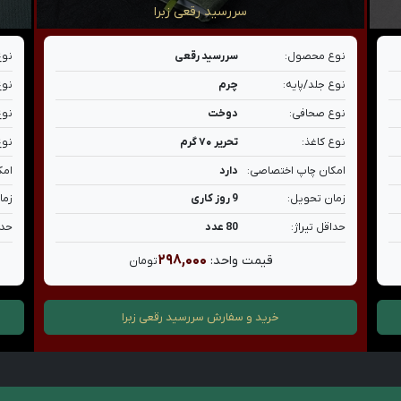
سررسید رقعی زبرا
نوع محصول:
سررسید رقعی
نوع
نوع جلد/پایه:
چرم
نوع
نوع صحافی:
دوخت
نوع
نوع کاغذ:
تحریر ۷۰ گرم
نوع
امکان چاپ اختصاصی:
دارد
امک
زمان تحویل:
9 روز کاری
زما
حداقل تیراژ:
80 عدد
حدا
۲۹۸,۰۰۰
قیمت واحد:
تومان
خرید و سفارش
سررسید رقعی زبرا