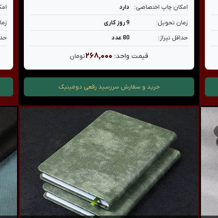
امکان چاپ اختصاصی:
دارد
امک
زمان تحویل:
9 روز کاری
زما
حداقل تیراژ:
80 عدد
حدا
۲۶۸,۰۰۰
قیمت واحد:
تومان
خرید و سفارش
سررسید رقعی دومینیک