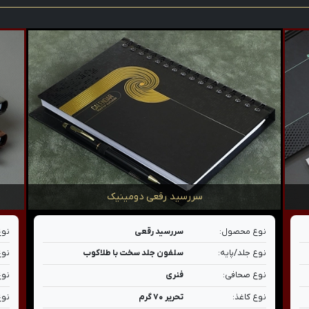
سررسید رقعی دومینیک
نوع محصول:
سررسید رقعی
نوع
نوع جلد/پایه:
سلفون جلد سخت با طلاکوب
نوع
نوع صحافی:
فنری
نوع
نوع کاغذ:
تحریر ۷۰ گرم
نوع