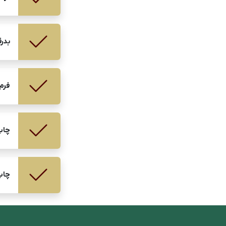
بدر
فرم
چاپ
چاپ