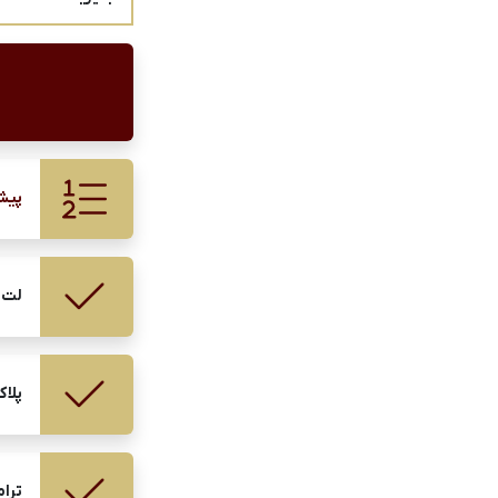
پیش
لت 
پلا
ترام