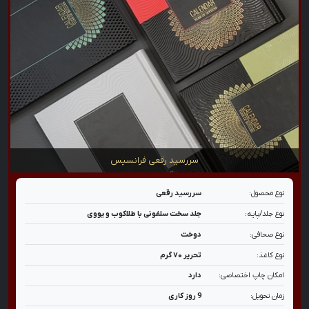
سررسید رقعی فرانسیس
نوع محصول:
سررسید رقعی
نوع جلد/پایه:
جلد سخت سلفونی با طلاکوب و یووی
نوع صحافی:
دوخت
نوع کاغذ:
تحریر ۷۰ گرم
امکان چاپ اختصاصی:
دارد
زمان تحویل:
9 روز کاری