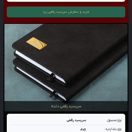
خرید و سفارش
سررسید رقعی زبرا
سررسید رقعی دانته
نوع محصول:
سررسید رقعی
نوع جلد/پایه:
چرم