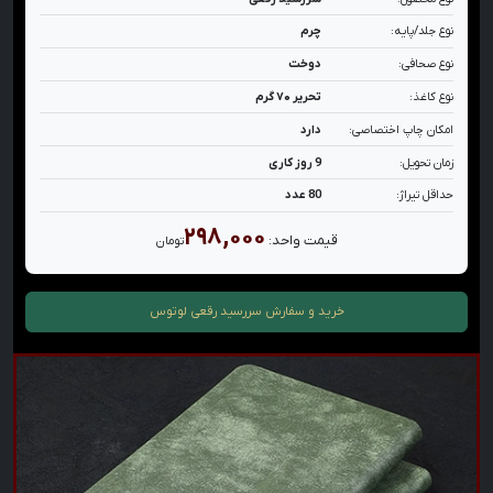
نوع جلد/پایه:
چرم
نوع صحافی:
دوخت
نوع کاغذ:
تحریر ۷۰ گرم
امکان چاپ اختصاصی:
دارد
زمان تحویل:
9 روز کاری
حداقل تیراژ:
80 عدد
۲۹۸,۰۰۰
قیمت واحد:
تومان
خرید و سفارش
سررسید رقعی لوتوس