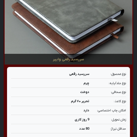
سررسید رقعی وایپر
نوع محصول:
سررسید رقعی
نوع جلد/پایه:
چرم
نوع صحافی:
دوخت
نوع کاغذ:
تحریر ۷۰ گرم
امکان چاپ اختصاصی:
دارد
زمان تحویل:
9 روز کاری
حداقل تیراژ:
80 عدد