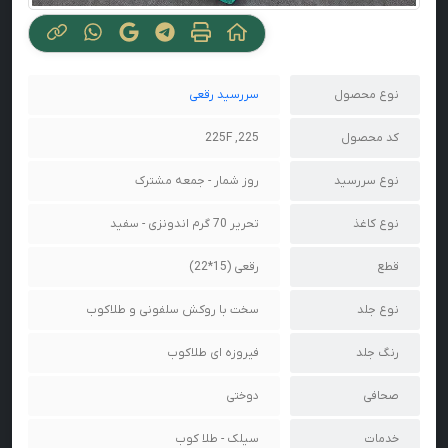
نوع محصول
سررسید رقعی
کد محصول
225, 225F
نوع سررسید
روز شمار - جمعه مشترک
نوع کاغذ
تحریر 70 گرم اندونزی - سفید
قطع
رقعی (15*22)
نوع جلد
سخت با روکش سلفونی و طلاکوب
رنگ جلد
فیروزه ای طلاکوب
صحافی
دوختی
خدمات
سیلک - طلا کوب