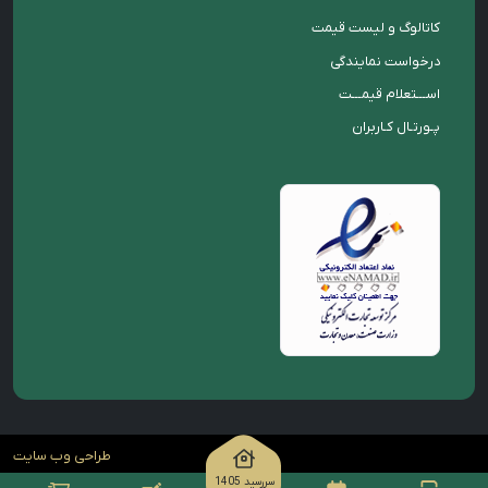
کاتالوگ و لیست قیمت
درخواست نمایندگی
اســـتعلام قیمـــت
پـورتـال کـاربران
طراحی وب سایت
سررسید 1405