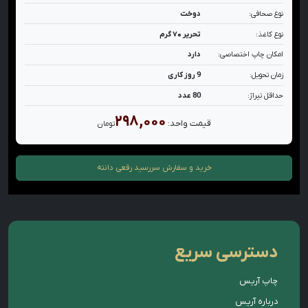
نوع صحافی:
دوخت
نوع کاغذ:
تحریر ۷۰ گرم
امکان چاپ اختصاصی:
دارد
زمان تحویل:
9 روز کاری
حداقل تیراژ:
80 عدد
۲۹۸,۰۰۰
قیمت واحد:
تومان
خرید و سفارش
سررسید رقعی دانته
دسترسی سریع
چاپ آریس
درباره آریس