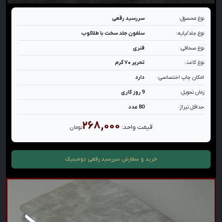
نوع محصول:
سررسید رقعی
نوع جلد/پایه:
سلفون جلد سخت با طلاکوب
نوع صحافی:
فنری
نوع کاغذ:
تحریر ۷۰ گرم
امکان چاپ اختصاصی:
دارد
زمان تحویل:
9 روز کاری
حداقل تیراژ:
80 عدد
۲۶۸,۰۰۰
قیمت واحد:
تومان
خرید و سفارش
سررسید رقعی دومینیک