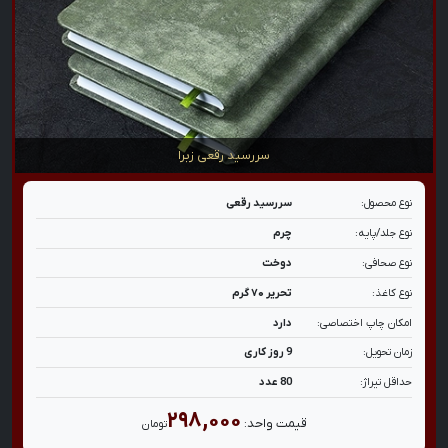
سررسید رقعی زبرا
نوع محصول:
سررسید رقعی
نوع جلد/پایه:
چرم
نوع صحافی:
دوخت
نوع کاغذ:
تحریر ۷۰ گرم
امکان چاپ اختصاصی:
دارد
زمان تحویل:
9 روز کاری
حداقل تیراژ:
80 عدد
۲۹۸,۰۰۰
قیمت واحد:
تومان