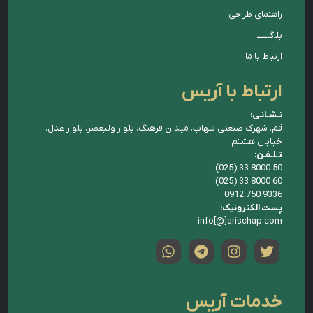
راهنمای طراحی
بلاگــــــ
ارتباط با ما
ارتباط با آریس
نـشـانـی:
قم، شهرک صنعتی شهاب، میدان فرهنگ، بلوار ولیعصر، بلوار عدل،
خیابان هشتم
تـلـفـن:
(025) 33 8000 50
(025) 33 8000 60
0912 750 9336
پست الکترونیک:
info[@]arischap.com
خدمات آریس