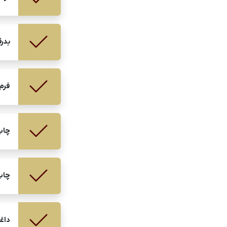
بدر
فرم
چاپ
چاپ
داغ