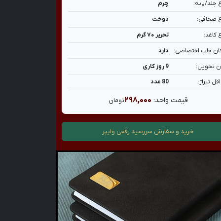
 جلد/پایه:
چرم
 صحافی:
دوخت
 کاغذ:
تحریر ۷۰ گرم
ان چاپ اختصاصی:
دارد
ن تحویل:
9 روز کاری
قل تیراژ:
80 عدد
۲۹۸,۰۰۰
قیمت واحد:
تومان
خرید و سفارش
سررسید رقعی وایپر