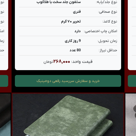
نوع جلد/پایه:
سلفون جلد سخت با طلاکوب
نوع
نوع صحافی:
فنری
نوع
نوع کاغذ:
تحریر ۷۰ گرم
نوع
امکان چاپ اختصاصی:
دارد
امک
زمان تحویل:
9 روز کاری
زما
حداقل تیراژ:
80 عدد
حدا
۲۶۸,۰۰۰
قیمت واحد:
تومان
خرید و سفارش
سررسید رقعی دومینیک