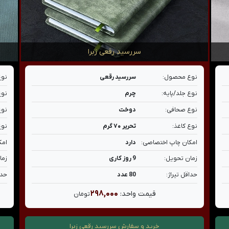
سررسید رقعی زبرا
نوع محصول:
سررسید رقعی
نوع
نوع جلد/پایه:
چرم
نوع
نوع صحافی:
دوخت
نوع
نوع کاغذ:
تحریر ۷۰ گرم
نوع
امکان چاپ اختصاصی:
دارد
امک
زمان تحویل:
9 روز کاری
زما
حداقل تیراژ:
80 عدد
حدا
۲۹۸,۰۰۰
قیمت واحد:
تومان
خرید و سفارش
سررسید رقعی زبرا