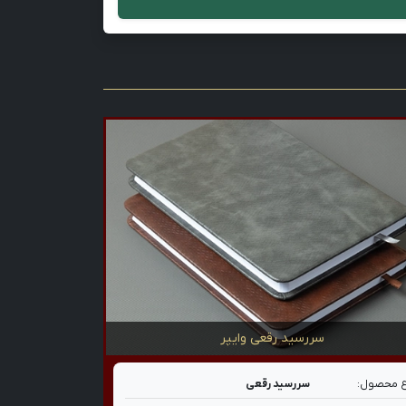
سررسید رقعی وایپر
 محصول:
سررسید رقعی