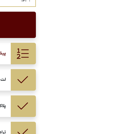
پیش
لت 
پلا
ترام