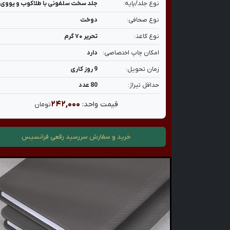
نوع جلد/پایه:
جلد سخت سلفونی با طلاکوب و یووی
نوع صحافی:
دوخت
نوع کاغذ:
تحریر ۷۰ گرم
امکان چاپ اختصاصی:
دارد
زمان تحویل:
9 روز کاری
حداقل تیراژ:
80 عدد
۲۴۲,۰۰۰
قیمت واحد:
تومان
خرید و سفارش
سررسید رقعی فرانسیس