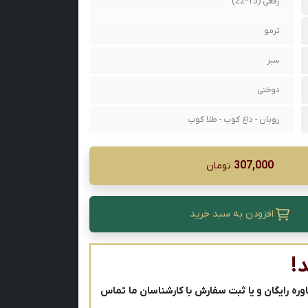
رقعی (15*22)
ترمو
سبز
دوختی
روبان - داغ کوب - طلا کوب
307,000
تومان
افزودن به سبد خرید
!
ه رایگان و یا ثبت سفارش با کارشناسان ما تماس