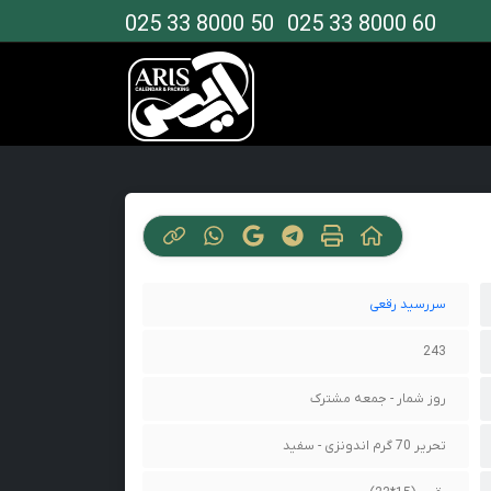
025 33 8000 50
025 33 8000 60
سررسید رقعی
243
روز شمار - جمعه مشترک
تحریر 70 گرم اندونزی - سفید