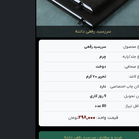
سررسید رقعی دانته
 محصول:
سررسید رقعی
 جلد/پایه:
چرم
 صحافی:
دوخت
 کاغذ:
تحریر ۷۰ گرم
ان چاپ اختصاصی:
دارد
ن تحویل:
9 روز کاری
قل تیراژ:
80 عدد
۲۹۸,۰۰۰
قیمت واحد:
تومان
خرید و سفارش
سررسید رقعی دانته