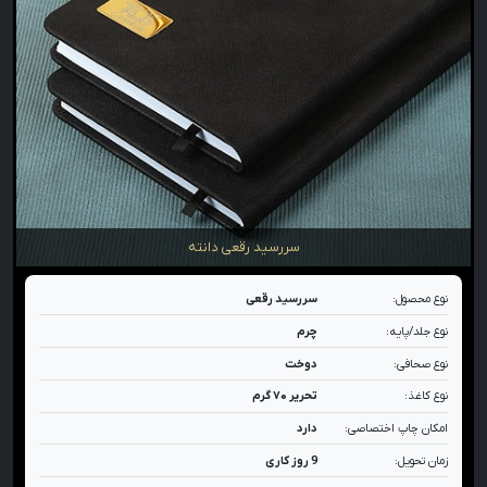
سررسید رقعی دانته
نوع محصول:
سررسید رقعی
نوع جلد/پایه:
چرم
نوع صحافی:
دوخت
نوع کاغذ:
تحریر ۷۰ گرم
امکان چاپ اختصاصی:
دارد
زمان تحویل:
9 روز کاری