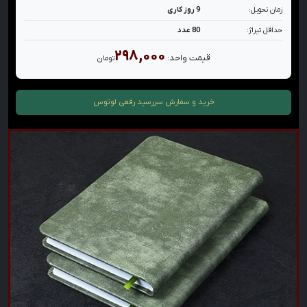
زمان تحویل:
9 روز کاری
حداقل تیراژ:
80 عدد
۲۹۸,۰۰۰
قیمت واحد:
تومان
خرید و سفارش
سررسید رقعی لوتوس