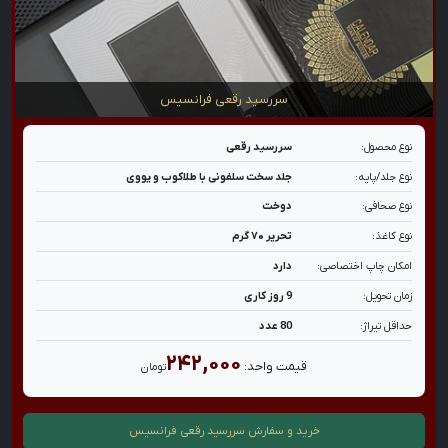
سررسید رقعی فرانسیس
نوع محصول:
سررسید رقعی
نوع جلد/پایه:
جلد سخت سلفونی با طلاکوب و یووی
نوع صحافی:
دوخت
نوع کاغذ:
تحریر ۷۰ گرم
امکان چاپ اختصاصی:
دارد
زمان تحویل:
9 روز کاری
حداقل تیراژ:
80 عدد
۲۴۲,۰۰۰
قیمت واحد:
تومان
خرید و سفارش
سررسید رقعی فرانسیس