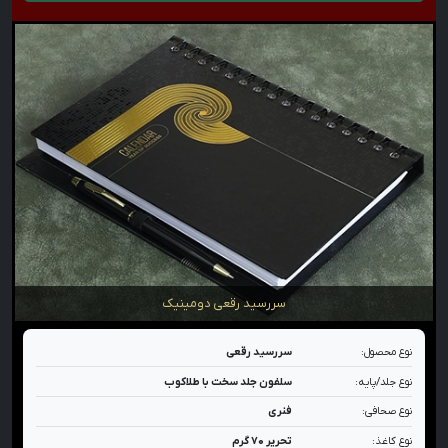
سررسید رقعی دومینیک
نوع محصول:
سررسید رقعی
نوع جلد/پایه:
سلفون جلد سخت با طلاکوب
نوع صحافی:
فنری
نوع کاغذ:
تحریر ۷۰ گرم