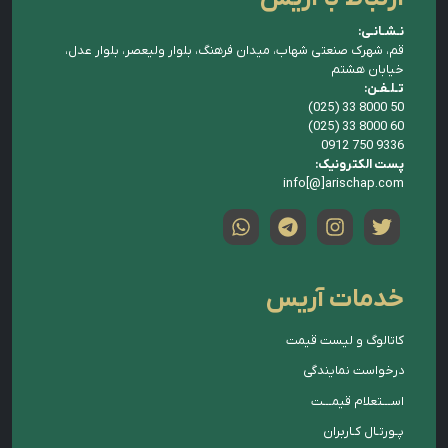
نـشـانـی:
قم، شهرک صنعتی شهاب، میدان فرهنگ، بلوار ولیعصر، بلوار عدل،
خیابان هشتم
تـلـفـن:
(025) 33 8000 50
(025) 33 8000 60
0912 750 9336
پست الکترونیک:
info[@]arischap.com
خدمات آریس
کاتالوگ و لیست قیمت
درخواست نمایندگی
اســـتعلام قیمـــت
پـورتـال کـاربران