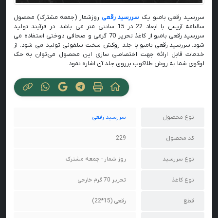
سررسید رقعی بامبو یک
سررسید رقعی
روزشمار (جمعه مشترک) محصول
سالنامه آریس با ابعاد 22 در 15 سانتی متر می باشد. در فرآیند تولید
سررسید رقعی بامبو از کاغذ تحریر 70 گرمی و صحافی دوختی استفاده می‌
شود. سررسید رقعی بامبو با جلد روکش سخت سلفونی تولید می شود. از
خدمات قابل ارائه جهت اختصاصی سازی این محصول می‌توان به حک
لوگوی شما به روش طلاکوب برروی جلد آن اشاره نمود.
نوع محصول
سررسید رقعی
کد محصول
229
نوع سررسید
روز شمار - جمعه مشترک
نوع کاغذ
تحریر 70 گرم خارجی
قطع
رقعی (15*22)