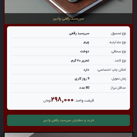
سررسید رقعی وایپر
نوع محصول:
سررسید رقعی
نوع جلد/پایه:
چرم
نوع صحافی:
دوخت
نوع کاغذ:
تحریر ۷۰ گرم
امکان چاپ اختصاصی:
دارد
زمان تحویل:
9 روز کاری
حداقل تیراژ:
80 عدد
۲۹۸,۰۰۰
قیمت واحد:
تومان
خرید و سفارش
سررسید رقعی وایپر