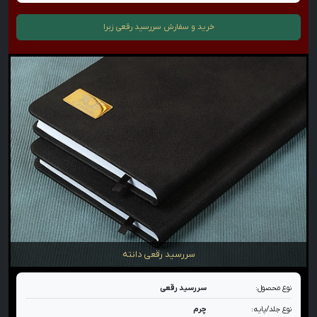
خرید و سفارش
سررسید رقعی زبرا
سررسید رقعی دانته
نوع محصول:
سررسید رقعی
نوع جلد/پایه:
چرم