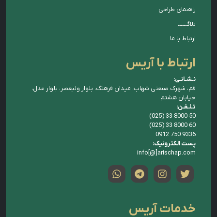
راهنمای طراحی
بلاگــــــ
ارتباط با ما
ارتباط با آریس
نـشـانـی:
قم، شهرک صنعتی شهاب، میدان فرهنگ، بلوار ولیعصر، بلوار عدل،
خیابان هشتم
تـلـفـن:
(025) 33 8000 50
(025) 33 8000 60
0912 750 9336
پست الکترونیک:
info[@]arischap.com
خدمات آریس