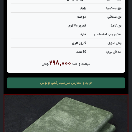
نوع جلد/پایه:
چرم
نوع صحافی:
دوخت
نوع کاغذ:
تحریر ۷۰ گرم
امکان چاپ اختصاصی:
دارد
زمان تحویل:
9 روز کاری
حداقل تیراژ:
80 عدد
۲۹۸,۰۰۰
قیمت واحد:
تومان
خرید و سفارش
سررسید رقعی لوتوس