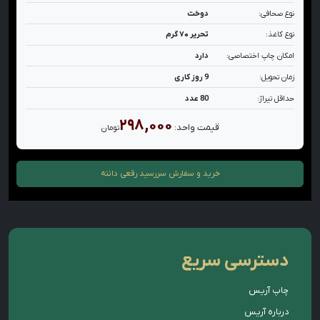
نوع صحافی:
دوخت
نوع کاغذ:
تحریر ۷۰ گرم
امکان چاپ اختصاصی:
دارد
زمان تحویل:
9 روز کاری
حداقل تیراژ:
80 عدد
۲۹۸,۰۰۰
قیمت واحد:
تومان
خرید و سفارش
سررسید رقعی دانته
دسترسی سریع
چاپ آریس
درباره آریس