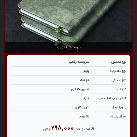
سررسید رقعی زبرا
نوع محصول:
سررسید رقعی
نوع جلد/پایه:
چرم
نوع صحافی:
دوخت
نوع کاغذ:
تحریر ۷۰ گرم
امکان چاپ اختصاصی:
دارد
زمان تحویل:
9 روز کاری
حداقل تیراژ:
80 عدد
۲۹۸,۰۰۰
قیمت واحد:
تومان