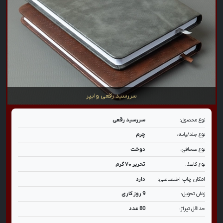
سررسید رقعی وایپر
نوع محصول:
سررسید رقعی
نوع جلد/پایه:
چرم
نوع صحافی:
دوخت
نوع کاغذ:
تحریر ۷۰ گرم
امکان چاپ اختصاصی:
دارد
زمان تحویل:
9 روز کاری
حداقل تیراژ:
80 عدد