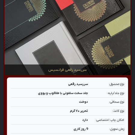
سررسید رقعی فرانسیس
نوع محصول:
سررسید رقعی
نوع جلد/پایه:
جلد سخت سلفونی با طلاکوب و یووی
نوع صحافی:
دوخت
نوع کاغذ:
تحریر ۷۰ گرم
امکان چاپ اختصاصی:
دارد
زمان تحویل:
9 روز کاری