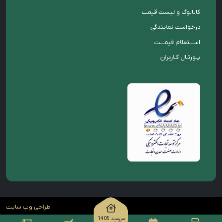
کاتالوگ و لیست قیمت
درخواست نمایندگی
اســـتعلام قیمـــت
پـورتـال کـاربران
طراحی وب سایت
سررسید 1405