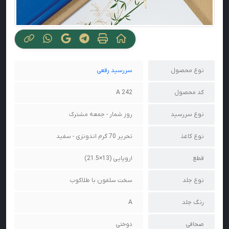
نوع محصول
سررسید رقعی
کد محصول
242 A
نوع سررسید
روز شمار - جمعه مشترک
نوع کاغذ
تحریر 70 گرم اندونزی - سفید
قطع
اروپایی (13×21.5)
نوع جلد
سخت سلفون با طلاکوب
رنگ جلد
A
صحافی
دوختی