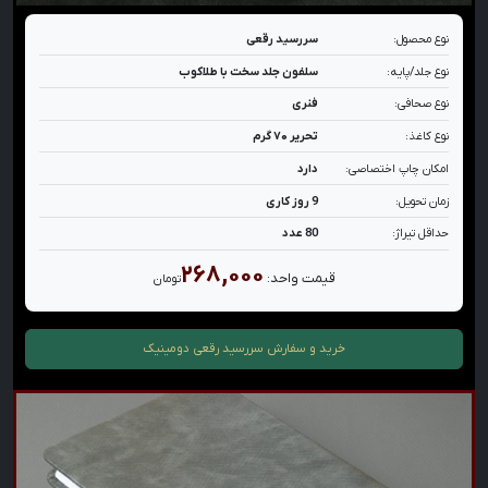
نوع محصول:
سررسید رقعی
نوع جلد/پایه:
سلفون جلد سخت با طلاکوب
نوع صحافی:
فنری
نوع کاغذ:
تحریر ۷۰ گرم
امکان چاپ اختصاصی:
دارد
زمان تحویل:
9 روز کاری
حداقل تیراژ:
80 عدد
۲۶۸,۰۰۰
قیمت واحد:
تومان
خرید و سفارش
سررسید رقعی دومینیک