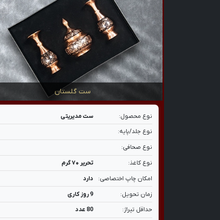
ست گلستان
نوع محصول:
ست مدیریتی
نوع جلد/پایه:
نوع صحافی:
نوع کاغذ:
تحریر ۷۰ گرم
امکان چاپ اختصاصی:
دارد
زمان تحویل:
9 روز کاری
حداقل تیراژ:
80 عدد