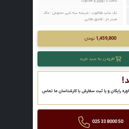
سخت با یووی و طلاکوب
بگ شاپ طلاکوب - شیشه سه تایی دمنوش - ماگ
هیتر دار - قاشق طلایی
1,459,800
تومان
افزودن به سبد خرید
!
ه رایگان و یا ثبت سفارش با کارشناسان ما تماس
025 33 8000 50