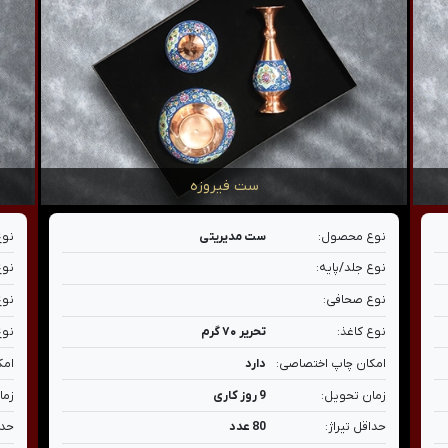
ست فیروزه
نوع محصول:
ست مدیریتی
نوع
نوع جلد/پایه:
نوع
نوع صحافی:
نوع
نوع کاغذ:
تحریر ۷۰ گرم
نوع
امکان چاپ اختصاصی:
دارد
امک
زمان تحویل:
9 روز کاری
زما
حداقل تیراژ:
80 عدد
حدا