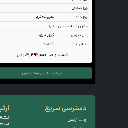
نوع صحافی:
نوع کاغذ:
تحریر ۷۰ گرم
امکان چاپ اختصاصی:
دارد
زمان تحویل:
9 روز کاری
حداقل تیراژ:
80 عدد
۳,۴۹۲,۰۰۰
قیمت واحد:
تومان
خرید و سفارش
ست خاتون
دسترسی سریع
ارتب
نـشـان
چاپ آریس
قم، ش