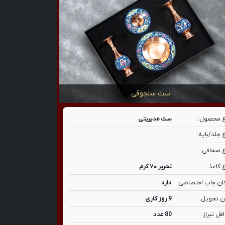
ست سلجوقی
 محصول:
ست مدیریتی
 جلد/پایه:
 صحافی:
 کاغذ:
تحریر ۷۰ گرم
ان چاپ اختصاصی:
دارد
ن تحویل:
9 روز کاری
قل تیراژ:
80 عدد