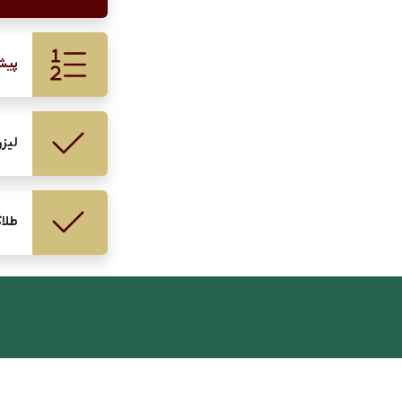
پیش
لیزر
طلا