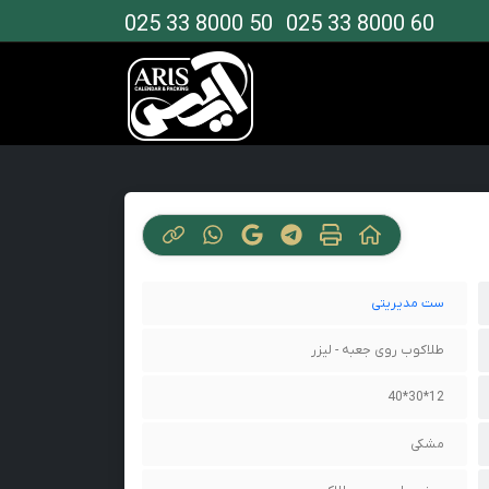
025 33 8000 50
025 33 8000 60
ست مدیریتی
طلاکوب روی جعبه - لیزر
12*30*40
مشکی