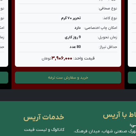
نوع صحافی:
نوع
نوع کاغذ:
تحریر ۷۰ گرم
نوع
امکان چاپ اختصاصی:
دارد
امک
زمان تحویل:
9 روز کاری
زما
حداقل تیراژ:
80 عدد
حدا
۳,۹۰۶,۰۰۰
قیمت واحد:
تومان
خرید و سفارش
ست ترمه
اط با آریس
خدمات آریس
ـی:
کاتالوگ و لیست قیمت
هرک صنعتی شهاب، میدان فرهنگ،