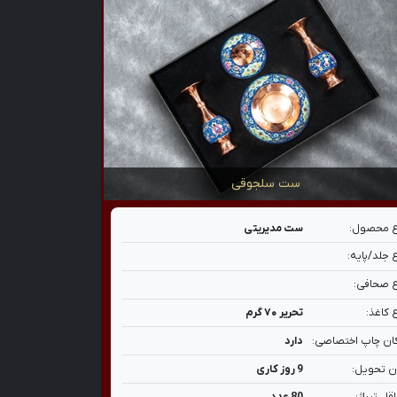
ست سلجوقی
 محصول:
ست مدیریتی
 جلد/پایه:
 صحافی:
 کاغذ:
تحریر ۷۰ گرم
ان چاپ اختصاصی:
دارد
ن تحویل:
9 روز کاری