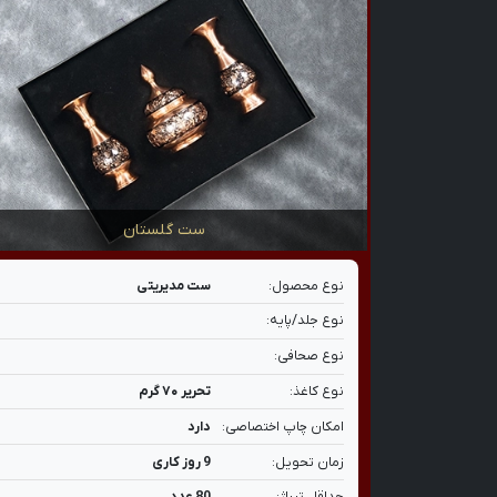
ست گلستان
نوع محصول:
ست مدیریتی
نوع جلد/پایه:
نوع صحافی:
نوع کاغذ:
تحریر ۷۰ گرم
امکان چاپ اختصاصی:
دارد
زمان تحویل:
9 روز کاری