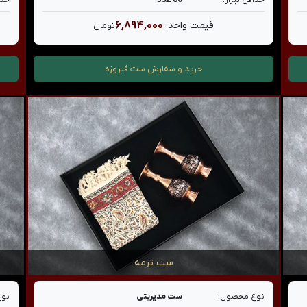
حداقل تیراژ:
80 عدد
حدا
۶,۸۹۴,۰۰۰
قیمت واحد:
تومان
خرید و سفارش
ست فیروزه
ست ترمه
نوع محصول:
ست مدیریتی
نوع