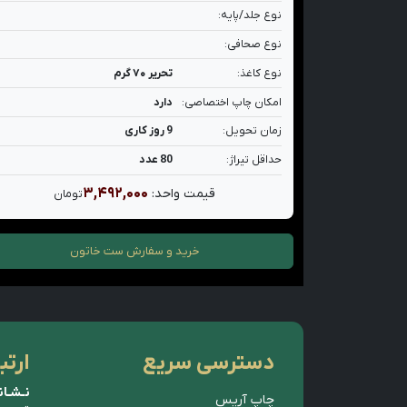
نوع جلد/پایه:
نوع صحافی:
نوع کاغذ:
تحریر ۷۰ گرم
امکان چاپ اختصاصی:
دارد
زمان تحویل:
9 روز کاری
حداقل تیراژ:
80 عدد
۳,۴۹۲,۰۰۰
قیمت واحد:
تومان
خرید و سفارش
ست خاتون
دسترسی سریع
ارتب
نـشـان
چاپ آریس