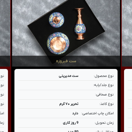
ست فیروزه
نوع محصول:
ست مدیریتی
نوع
نوع جلد/پایه:
نوع
نوع صحافی:
نوع
نوع کاغذ:
تحریر ۷۰ گرم
نوع
امکان چاپ اختصاصی:
دارد
امک
زمان تحویل:
9 روز کاری
زما