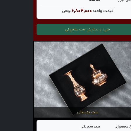
قل تیراژ:
80 عدد
۶,۸۰۴,۰۰۰
قیمت واحد:
تومان
خرید و سفارش
ست سلجوقی
ست بوستان
 محصول:
ست مدیریتی