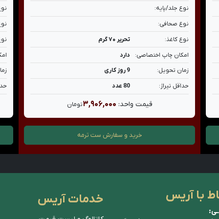
نوع جلد/پایه:
نوع
نوع صحافی:
نوع
نوع کاغذ:
تحریر ۷۰ گرم
نوع
امکان چاپ اختصاصی:
دارد
امک
زمان تحویل:
9 روز کاری
زما
حداقل تیراژ:
80 عدد
حدا
۳,۹۰۶,۰۰۰
قیمت واحد:
تومان
خرید و سفارش
ست ترمه
اط با آریس
خدمات آریس
ـی: