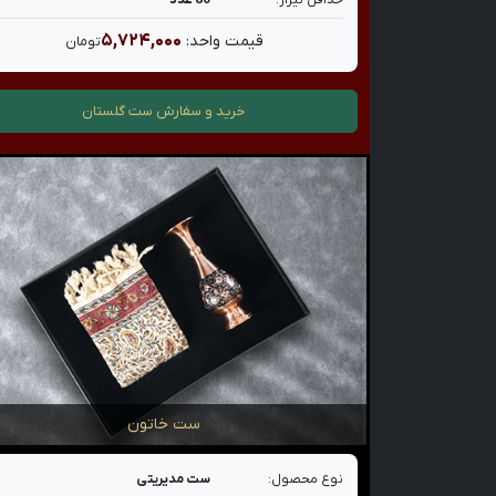
حداقل تیراژ:
80 عدد
۵,۷۲۴,۰۰۰
قیمت واحد:
تومان
خرید و سفارش
ست گلستان
ست خاتون
نوع محصول:
ست مدیریتی