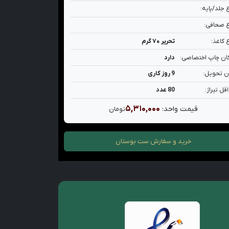
 جلد/پایه:
 صحافی:
 کاغذ:
تحریر ۷۰ گرم
ان چاپ اختصاصی:
دارد
ن تحویل:
9 روز کاری
قل تیراژ:
80 عدد
۵,۳۱۰,۰۰۰
قیمت واحد:
تومان
خرید و سفارش
ست بوستان