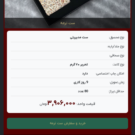
ست ترمه
نوع محصول:
ست مدیریتی
نوع جلد/پایه:
نوع صحافی:
نوع کاغذ:
تحریر ۷۰ گرم
امکان چاپ اختصاصی:
دارد
زمان تحویل:
9 روز کاری
حداقل تیراژ:
80 عدد
۳,۹۰۶,۰۰۰
قیمت واحد:
تومان
خرید و سفارش
ست ترمه