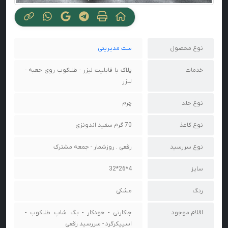
نوع محصول
ست مدیریتی
خدمات
پلاک با قابلیت لیزر - طلاکوب روی جعبه -
لیزر
نوع جلد
چرم
نوع کاغذ
70 گرم سفید اندونزی
نوع سررسید
رقعی . روزشمار - جمعه مشترک
سایز
4*26*32
رنگ
مشکی
اقلام موجود
جاکارتی - خودکار - بگ شاپ طلاکوب -
اسپیکرگرد - سررسید رقعی