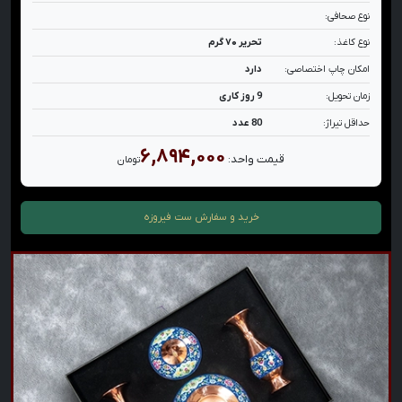
نوع صحافی:
نوع کاغذ:
تحریر ۷۰ گرم
امکان چاپ اختصاصی:
دارد
زمان تحویل:
9 روز کاری
حداقل تیراژ:
80 عدد
۶,۸۹۴,۰۰۰
قیمت واحد:
تومان
خرید و سفارش
ست فیروزه