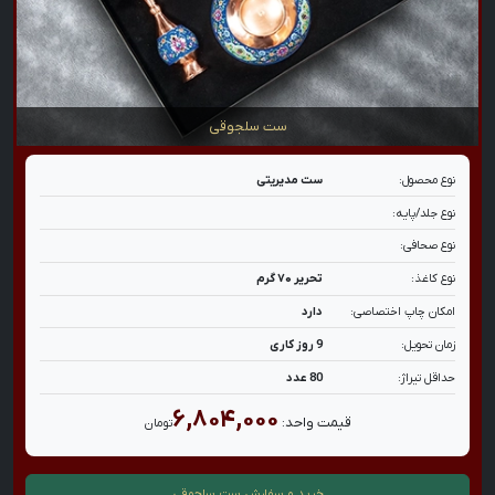
ست سلجوقی
نوع محصول:
ست مدیریتی
نوع جلد/پایه:
نوع صحافی:
نوع کاغذ:
تحریر ۷۰ گرم
امکان چاپ اختصاصی:
دارد
زمان تحویل:
9 روز کاری
حداقل تیراژ:
80 عدد
۶,۸۰۴,۰۰۰
قیمت واحد:
تومان
خرید و سفارش
ست سلجوقی