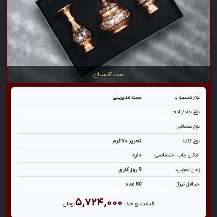
ست گلستان
نوع محصول:
ست مدیریتی
نوع جلد/پایه:
نوع صحافی:
نوع کاغذ:
تحریر ۷۰ گرم
امکان چاپ اختصاصی:
دارد
زمان تحویل:
9 روز کاری
حداقل تیراژ:
80 عدد
۵,۷۲۴,۰۰۰
قیمت واحد:
تومان