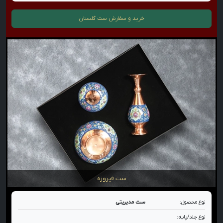
خرید و سفارش
ست گلستان
ست فیروزه
نوع محصول:
ست مدیریتی
نوع جلد/پایه: