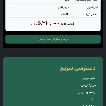
امکان چاپ اختصاصی:
دارد
زمان تحویل:
9 روز کاری
حداقل تیراژ:
80 عدد
۵,۳۱۰,۰۰۰
قیمت واحد:
تومان
خرید و سفارش
ست بوستان
دسترسی سریع
چاپ آریس
درباره آریس
راهنمای طراحی
بلاگــــــ