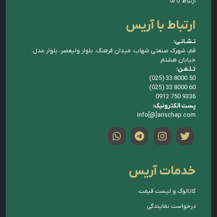
ارتباط با ما
ارتباط با آریس
نـشـانـی:
قم، شهرک صنعتی شهاب، میدان فرهنگ، بلوار ولیعصر، بلوار عدل،
خیابان هشتم
تـلـفـن:
(025) 33 8000 50
(025) 33 8000 60
0912 750 9336
پست الکترونیک:
info[@]arischap.com
خدمات آریس
کاتالوگ و لیست قیمت
درخواست نمایندگی