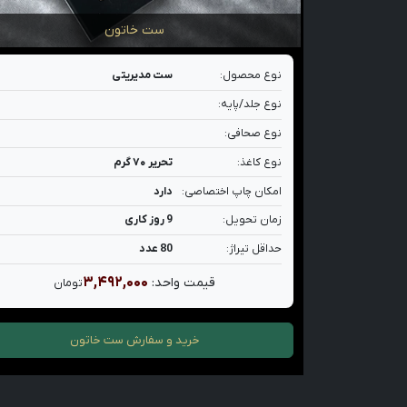
ست خاتون
نوع محصول:
ست مدیریتی
نوع جلد/پایه:
نوع صحافی:
نوع کاغذ:
تحریر ۷۰ گرم
امکان چاپ اختصاصی:
دارد
زمان تحویل:
9 روز کاری
حداقل تیراژ:
80 عدد
۳,۴۹۲,۰۰۰
قیمت واحد:
تومان
خرید و سفارش
ست خاتون