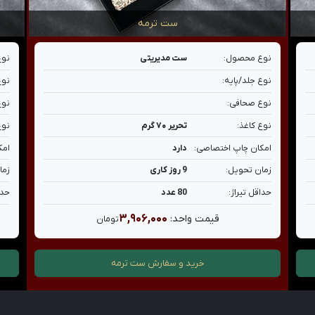
ست ترمه
نوع محصول:
ست مدیریتی
نوع
نوع جلد/پایه:
نوع
نوع صحافی:
نوع
نوع کاغذ:
تحریر ۷۰ گرم
نوع
امکان چاپ اختصاصی:
دارد
امک
زمان تحویل:
9 روز کاری
زما
حداقل تیراژ:
80 عدد
حدا
۳,۹۰۶,۰۰۰
قیمت واحد:
تومان
خرید و سفارش
ست ترمه