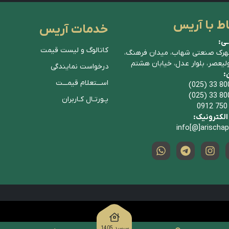
اط با آریس
خدمات آریس
ـی:
کاتالوگ و لیست قیمت
هرک صنعتی شهاب، میدان فرهنگ،
ولیعصر، بلوار عدل، خیابان هشتم
درخواست نمایندگی
ن:
اســـتعلام قیمـــت
(025) 33 80
(025) 33 80
پـورتـال کـاربران
0912 750
لکترونیک:
info[@]arischa
سررسید 1405