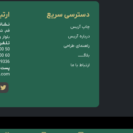
دسترسی سریع
ارتب
نـشـان
چاپ آریس
قم، ش
درباره آریس
بلوار 
تـلـفـ
راهنمای طراحی
00 50
بلاگــــــ
00 60
 9336
ارتباط با ما
پست ا
p.com