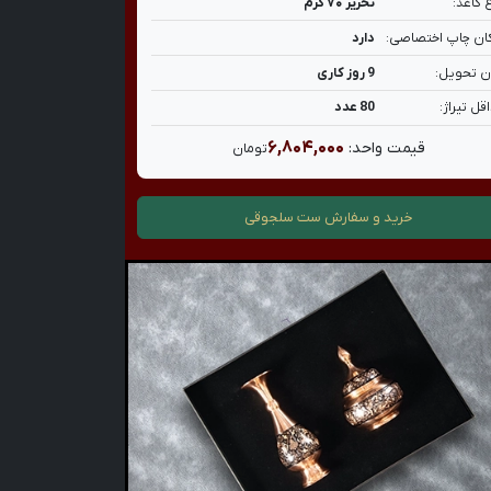
 کاغذ:
تحریر ۷۰ گرم
ان چاپ اختصاصی:
دارد
ن تحویل:
9 روز کاری
قل تیراژ:
80 عدد
۶,۸۰۴,۰۰۰
قیمت واحد:
تومان
خرید و سفارش
ست سلجوقی