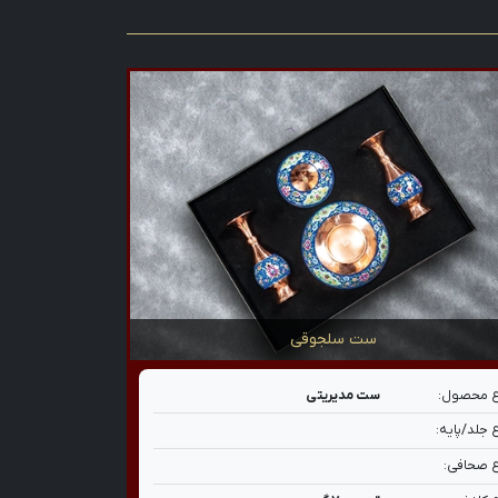
ست سلجوقی
 محصول:
ست مدیریتی
 جلد/پایه:
 صحافی: