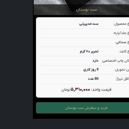
ست بوستان
 محصول:
ست مدیریتی
 جلد/پایه:
 صحافی:
 کاغذ:
تحریر ۷۰ گرم
ان چاپ اختصاصی:
دارد
ن تحویل:
9 روز کاری
قل تیراژ:
80 عدد
۵,۳۱۰,۰۰۰
قیمت واحد:
تومان
خرید و سفارش
ست بوستان