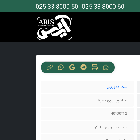
025 33 8000 50
025 33 8000 60
ست مدیریتی
طلاکوب روی جعبه
12*30*40
سخت با یووی طلا کوب