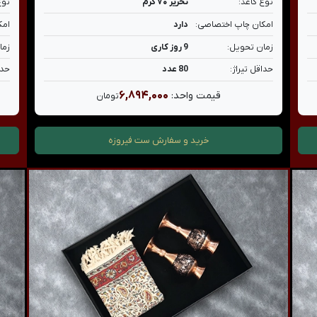
نوع کاغذ:
تحریر ۷۰ گرم
نوع
امکان چاپ اختصاصی:
دارد
امک
زمان تحویل:
9 روز کاری
زما
حداقل تیراژ:
80 عدد
حدا
۶,۸۹۴,۰۰۰
قیمت واحد:
تومان
خرید و سفارش
ست فیروزه