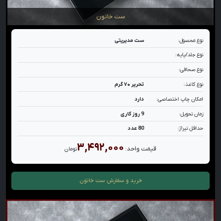
ست خاتون
نوع محصول:
ست مدیریتی
نوع جلد/پایه:
نوع صحافی:
نوع کاغذ:
تحریر ۷۰ گرم
امکان چاپ اختصاصی:
دارد
زمان تحویل:
9 روز کاری
حداقل تیراژ:
80 عدد
۳,۴۹۲,۰۰۰
قیمت واحد:
تومان
خرید و سفارش
ست خاتون