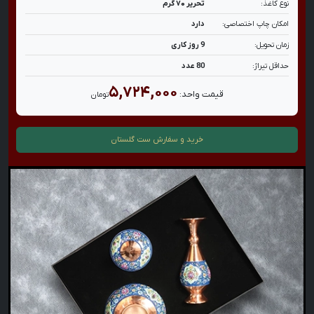
نوع کاغذ:
تحریر ۷۰ گرم
امکان چاپ اختصاصی:
دارد
زمان تحویل:
9 روز کاری
حداقل تیراژ:
80 عدد
۵,۷۲۴,۰۰۰
قیمت واحد:
تومان
خرید و سفارش
ست گلستان