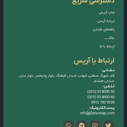
دسترسی سریع
چاپ آریس
درباره آریس
راهنمای طراحی
بلاگــــــ
ارتباط با ما
ارتباط با آریس
نـشـانـی:
قم، شهرک صنعتی شهاب، میدان فرهنگ، بلوار ولیعصر، بلوار عدل،
خیابان هشتم
تـلـفـن:
(025) 33 8000 50
(025) 33 8000 60
0912 750 9336
پست الکترونیک:
info[@]arischap.com