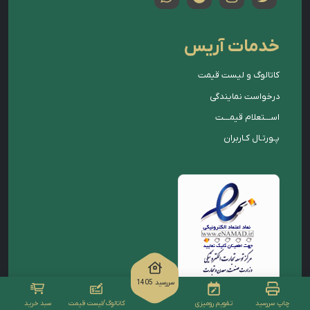
خدمات آریس
کاتالوگ و لیست قیمت
درخواست نمایندگی
اســـتعلام قیمـــت
پـورتـال کـاربران
سررسید 1405
چاپ سررسید
تقویم رومیزی
کاتالوگ/لیست قیمت
سبد خرید