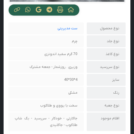
نوع محصول
ست مدیریتی
نوع جلد
چرم
نوع کاغذ
70 گرم سفید اندونزی
نوع سررسید
وزیری . روزشمار - جمعه مشترک
سایز
4*30*40
رنگ
مشکی
نوع جعبه
سخت با یووی و طلاکوب
اقلام موجود
جاکارتی - خودکار - سررسید - بگ شاپ
طلاکوب - جاکلیدی