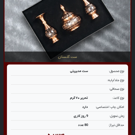
ست گلستان
نوع محصول:
ست مدیریتی
نوع جلد/پایه:
نوع صحافی:
نوع کاغذ:
تحریر ۷۰ گرم
امکان چاپ اختصاصی:
دارد
زمان تحویل:
9 روز کاری
حداقل تیراژ:
80 عدد