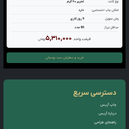
نوع کاغذ:
تحریر ۷۰ گرم
امکان چاپ اختصاصی:
دارد
زمان تحویل:
9 روز کاری
حداقل تیراژ:
80 عدد
۵,۳۱۰,۰۰۰
قیمت واحد:
تومان
خرید و سفارش
ست بوستان
دسترسی سریع
چاپ آریس
درباره آریس
راهنمای طراحی