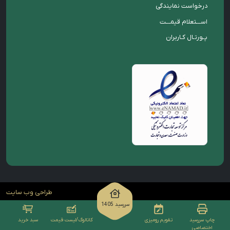
درخواست نمایندگی
اســـتعلام قیمـــت
پـورتـال کـاربران
طراحی وب سایت
سررسید 1405
چاپ سررسید
تقویم رومیزی
کاتالوگ/لیست قیمت
سبد خرید
اختصاصی