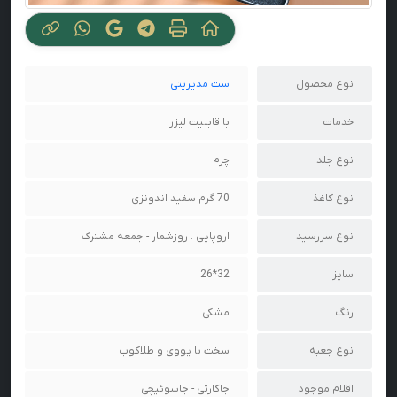
نوع محصول
ست مدیریتی
خدمات
با قابلیت لیزر
نوع جلد
چرم
نوع کاغذ
70 گرم سفید اندونزی
نوع سررسید
اروپایی . روزشمار - جمعه مشترک
سایز
32*26
رنگ
مشکی
نوع جعبه
سخت با یووی و طلاکوب
اقلام موجود
جاکارتی - جاسوئیچی