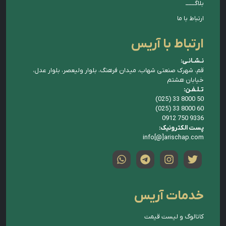
بلاگــــــ
ارتباط با ما
ارتباط با آریس
نـشـانـی:
قم، شهرک صنعتی شهاب، میدان فرهنگ، بلوار ولیعصر، بلوار عدل،
خیابان هشتم
تـلـفـن:
(025) 33 8000 50
(025) 33 8000 60
0912 750 9336
پست الکترونیک:
info[@]arischap.com
خدمات آریس
کاتالوگ و لیست قیمت