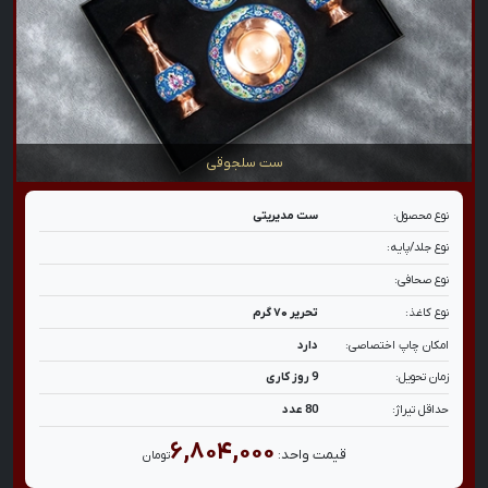
ست سلجوقی
نوع محصول:
ست مدیریتی
نوع جلد/پایه:
نوع صحافی:
نوع کاغذ:
تحریر ۷۰ گرم
امکان چاپ اختصاصی:
دارد
زمان تحویل:
9 روز کاری
حداقل تیراژ:
80 عدد
۶,۸۰۴,۰۰۰
قیمت واحد:
تومان