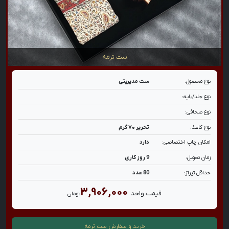
ست ترمه
نوع محصول:
ست مدیریتی
نوع جلد/پایه:
نوع صحافی:
نوع کاغذ:
تحریر ۷۰ گرم
امکان چاپ اختصاصی:
دارد
زمان تحویل:
9 روز کاری
حداقل تیراژ:
80 عدد
۳,۹۰۶,۰۰۰
قیمت واحد:
تومان
خرید و سفارش
ست ترمه