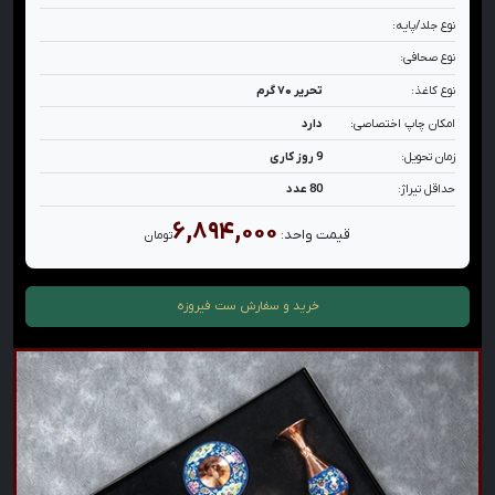
نوع جلد/پایه:
نوع صحافی:
نوع کاغذ:
تحریر ۷۰ گرم
امکان چاپ اختصاصی:
دارد
زمان تحویل:
9 روز کاری
حداقل تیراژ:
80 عدد
۶,۸۹۴,۰۰۰
قیمت واحد:
تومان
خرید و سفارش
ست فیروزه