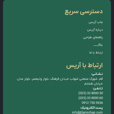
دسترسی سریع
چاپ آریس
درباره آریس
راهنمای طراحی
بلاگــــــ
ارتباط با ما
ارتباط با آریس
نـشـانـی:
قم، شهرک صنعتی شهاب، میدان فرهنگ، بلوار ولیعصر، بلوار عدل،
خیابان هشتم
تـلـفـن:
(025) 33 8000 50
(025) 33 8000 60
0912 750 9336
پست الکترونیک:
info[@]arischap.com