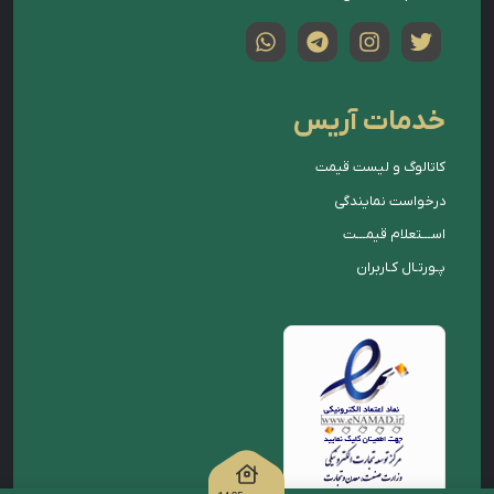
خدمات آریس
کاتالوگ و لیست قیمت
درخواست نمایندگی
اســـتعلام قیمـــت
پـورتـال کـاربران