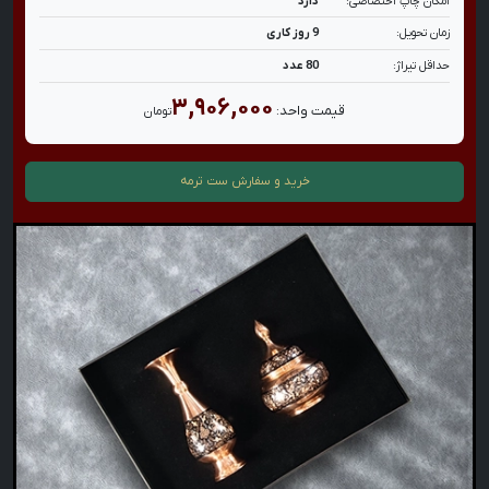
امکان چاپ اختصاصی:
دارد
زمان تحویل:
9 روز کاری
حداقل تیراژ:
80 عدد
۳,۹۰۶,۰۰۰
قیمت واحد:
تومان
خرید و سفارش
ست ترمه