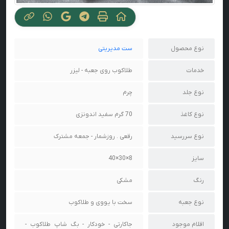
نوع محصول
ست مدیریتی
خدمات
طلاکوب روی جعبه - لیزر
نوع جلد
چرم
نوع کاغذ
70 گرم سفید اندونزی
نوع سررسید
رقعی . روزشمار - جمعه مشترک
سایز
8×30×40
رنگ
مشکی
نوع جعبه
سخت با یووی و طلاکوب
اقلام موجود
جاکارتی - خودکار - بگ شاپ طلاکوب -