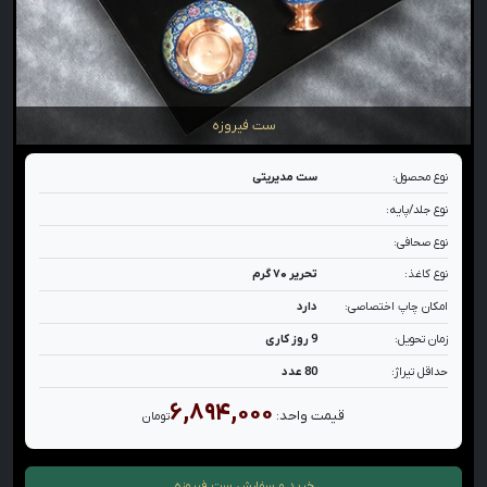
ست فیروزه
نوع محصول:
ست مدیریتی
نوع جلد/پایه:
نوع صحافی:
نوع کاغذ:
تحریر ۷۰ گرم
امکان چاپ اختصاصی:
دارد
زمان تحویل:
9 روز کاری
حداقل تیراژ:
80 عدد
۶,۸۹۴,۰۰۰
قیمت واحد:
تومان
خرید و سفارش
ست فیروزه