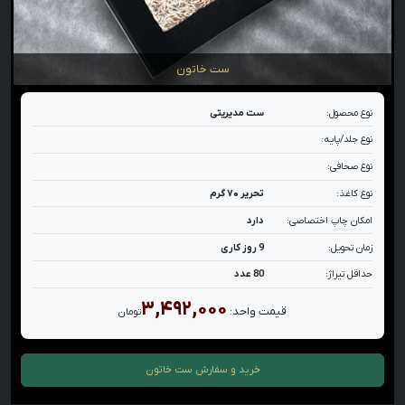
ست خاتون
نوع محصول:
ست مدیریتی
نوع جلد/پایه:
نوع صحافی:
نوع کاغذ:
تحریر ۷۰ گرم
امکان چاپ اختصاصی:
دارد
زمان تحویل:
9 روز کاری
حداقل تیراژ:
80 عدد
۳,۴۹۲,۰۰۰
قیمت واحد:
تومان
خرید و سفارش
ست خاتون