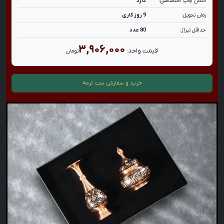
امکان چاپ اختصاصی:
دارد
زمان تحویل:
9 روز کاری
حداقل تیراژ:
80 عدد
۳,۹۰۶,۰۰۰
قیمت واحد:
تومان
خرید و سفارش
ست ترمه