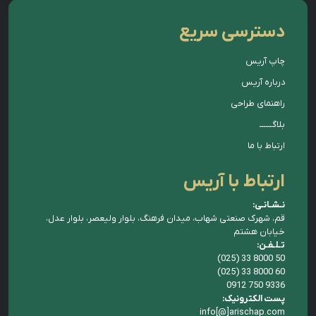
دسترسی سریع
چاپ آریس
درباره آریس
راهنمای طراحی
بلاگــــــ
ارتباط با ما
ارتباط با آریس
نـشـانـی:
قم، شهرک صنعتی شهاب، میدان فرهنگ، بلوار ولیعصر، بلوار عدل،
خیابان هشتم
تـلـفـن:
(025) 33 8000 50
(025) 33 8000 60
0912 750 9336
پست الکترونیک:
info[@]arischap.com