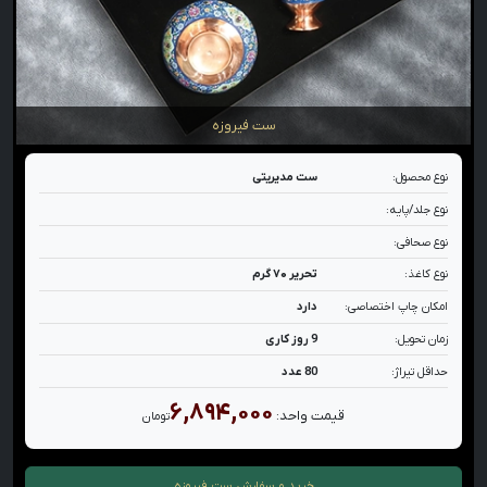
ست فیروزه
نوع محصول:
ست مدیریتی
نوع جلد/پایه:
نوع صحافی:
نوع کاغذ:
تحریر ۷۰ گرم
امکان چاپ اختصاصی:
دارد
زمان تحویل:
9 روز کاری
حداقل تیراژ:
80 عدد
۶,۸۹۴,۰۰۰
قیمت واحد:
تومان
خرید و سفارش
ست فیروزه