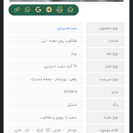
نوع محصول
ست مدیریتی
خدمات
طلاکوب روی جعبه - لیزر
نوع جلد
چرم
نوع کاغذ
70 گرم سفید اندونزی
نوع سررسید
رقعی . روزشمار - جمعه مشترک
سایز
4*26*32
رنگ
مشکی
نوع جعبه
سخت با یووی و طلاکوب
اقلام موجود
خودکار - فلش 32 گیگ - بگ شاپ