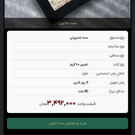
ست خاتون
نوع محصول:
ست مدیریتی
نوع جلد/پایه:
نوع صحافی:
نوع کاغذ:
تحریر ۷۰ گرم
امکان چاپ اختصاصی:
دارد
زمان تحویل:
9 روز کاری
حداقل تیراژ:
80 عدد
۳,۴۹۲,۰۰۰
قیمت واحد:
تومان
خرید و سفارش
ست خاتون