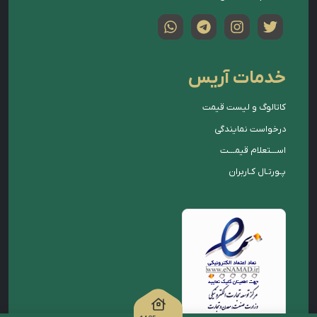
خدمات آریس
کاتالوگ و لیست قیمت
درخواست نمایندگی
اســـتعلام قیمـــت
پـورتـال کـاربران