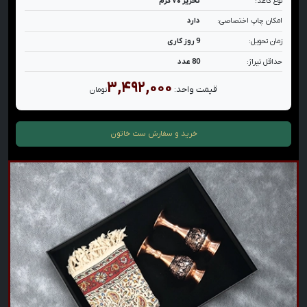
نوع کاغذ:
تحریر ۷۰ گرم
امکان چاپ اختصاصی:
دارد
زمان تحویل:
9 روز کاری
حداقل تیراژ:
80 عدد
۳,۴۹۲,۰۰۰
قیمت واحد:
تومان
خرید و سفارش
ست خاتون