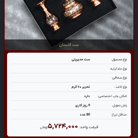
ست گلستان
نوع محصول:
ست مدیریتی
نوع جلد/پایه:
نوع صحافی:
نوع کاغذ:
تحریر ۷۰ گرم
امکان چاپ اختصاصی:
دارد
زمان تحویل:
9 روز کاری
حداقل تیراژ:
80 عدد
۵,۷۲۴,۰۰۰
قیمت واحد:
تومان