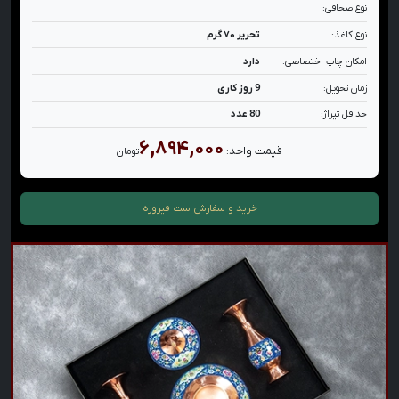
نوع صحافی:
نوع کاغذ:
تحریر ۷۰ گرم
امکان چاپ اختصاصی:
دارد
زمان تحویل:
9 روز کاری
حداقل تیراژ:
80 عدد
۶,۸۹۴,۰۰۰
قیمت واحد:
تومان
خرید و سفارش
ست فیروزه