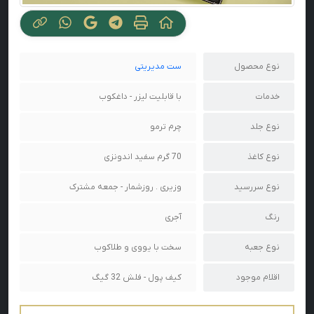
نوع محصول
ست مدیریتی
خدمات
با قابلیت لیزر - داغکوب
نوع جلد
چرم ترمو
نوع کاغذ
70 گرم سفید اندونزی
نوع سررسید
وزیری . روزشمار - جمعه مشترک
رنگ
آجری
نوع جعبه
سخت با یووی و طلاکوب
اقلام موجود
کیف پول - فلش 32 گیگ