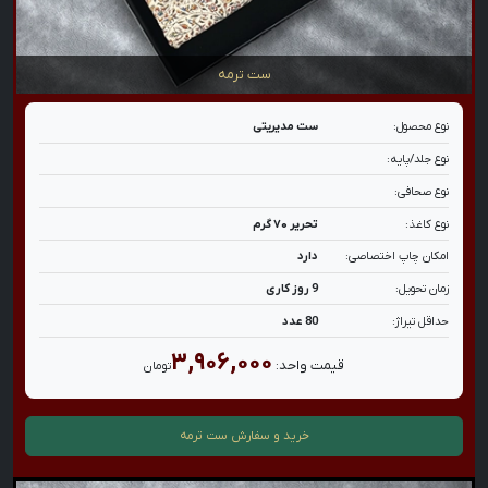
ست ترمه
نوع محصول:
ست مدیریتی
نوع جلد/پایه:
نوع صحافی:
نوع کاغذ:
تحریر ۷۰ گرم
امکان چاپ اختصاصی:
دارد
زمان تحویل:
9 روز کاری
حداقل تیراژ:
80 عدد
۳,۹۰۶,۰۰۰
قیمت واحد:
تومان
خرید و سفارش
ست ترمه