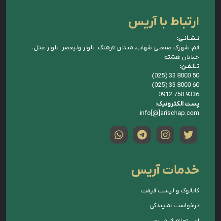
ارتباط با آریس
نـشـانـی:
قم، شهرک صنعتی شهاب، میدان فرهنگ، بلوار ولیعصر، بلوار عدل،
خیابان هشتم
تـلـفـن:
(025) 33 8000 50
(025) 33 8000 60
0912 750 9336
پست الکترونیک:
info[@]arischap.com
خدمات آریس
کاتالوگ و لیست قیمت
درخواست نمایندگی
اســـتعلام قیمـــت