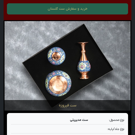
خرید و سفارش
ست گلستان
ست فیروزه
نوع محصول:
ست مدیریتی
نوع جلد/پایه: