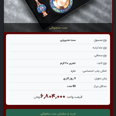
ست سلجوقی
نوع محصول:
ست مدیریتی
نوع جلد/پایه:
نوع صحافی:
نوع کاغذ:
تحریر ۷۰ گرم
امکان چاپ اختصاصی:
دارد
زمان تحویل:
9 روز کاری
حداقل تیراژ:
80 عدد
۶,۸۰۴,۰۰۰
قیمت واحد:
تومان
خرید و سفارش
ست سلجوقی