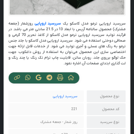
سررسید اروپایی ترمو مدل کاسکو یک
سررسید اروپایی
روزشمار (جمعه
مشترک) محصول سالنامه آریس با ابعاد 13 در 21.5 سانتی متر می باشد. در
فرآیند تولید سررسید اروپایی ترمو مدل کاسکو از کاغذ تحریر 70 گرمی و
صحافی دوختی استفاده می‌ شود. سررسید اروپایی مدل کاسکو با جلد جنس
ترمو به رنگ های عسلی و آجری تولید می شود. از خدمات قابل ارائه جهت
اختصاصی سازی این محصول می‌توان به استفاده از روش داغکوب جهت
حک لوگو برروی جلد، روبان ساتن، قابلیت چاپ ترام تک رنگ یا چند رنگ و
لت گذاری ابتدای صفحات آن اشاره نمود.
نوع محصول
سررسید اروپایی
کد محصول
221
نوع سررسید
روز شمار - جمعه مشترک