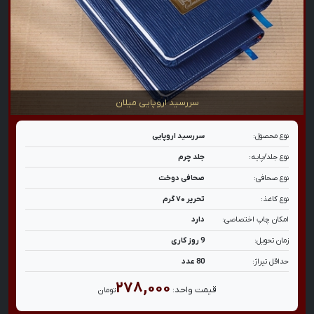
سررسید اروپایی میلان
نوع محصول:
سررسید اروپایی
نوع جلد/پایه:
جلد چرم
نوع صحافی:
صحافی دوخت
نوع کاغذ:
تحریر ۷۰ گرم
امکان چاپ اختصاصی:
دارد
زمان تحویل:
9 روز کاری
حداقل تیراژ:
80 عدد
۲۷۸,۰۰۰
قیمت واحد:
تومان