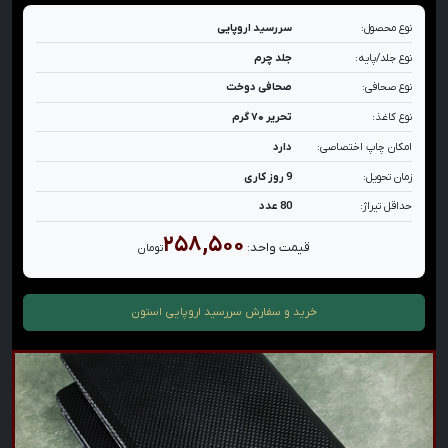
نوع محصول:
سررسید اروپایی
نوع جلد/پایه:
جلد چرم
نوع صحافی:
صحافی دوخت
نوع کاغذ:
تحریر ۷۰ گرم
امکان چاپ اختصاصی:
دارد
زمان تحویل:
9 روز کاری
حداقل تیراژ:
80 عدد
۲۵۸,۵۰۰
قیمت واحد:
تومان
خرید و سفارش
سررسید اروپایی استون