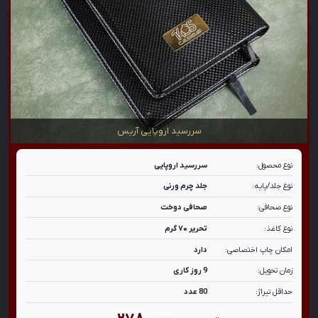
سررسید اروپایی آریس
نوع محصول:
سررسید اروپایی
نوع جلد/پایه:
جلد چرم ورنی
نوع صحافی:
صحافی دوخت
نوع کاغذ:
تحریر ۷۰ گرم
امکان چاپ اختصاصی:
دارد
زمان تحویل:
9 روز کاری
حداقل تیراژ:
80 عدد