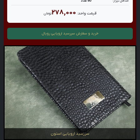
حداقل تیراژ:
80 عدد
۲۷۸,۰۰۰
قیمت واحد:
تومان
خرید و سفارش
سررسید اروپایی رویال
سررسید اروپایی استون