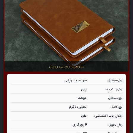
سررسید اروپایی رویال
نوع محصول:
سررسید اروپایی
نوع جلد/پایه:
چرم
نوع صحافی:
دوخت
نوع کاغذ:
تحریر ۷۰ گرم
امکان چاپ اختصاصی:
دارد
زمان تحویل:
9 روز کاری