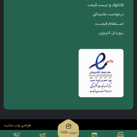
کاتالوگ و لیست قیمت
درخواست نمایندگی
اســـتعلام قیمـــت
پـورتـال کـاربران
طراحی وب سایت
سررسید 1405