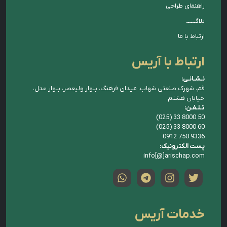
راهنمای طراحی
بلاگــــــ
ارتباط با ما
ارتباط با آریس
نـشـانـی:
قم، شهرک صنعتی شهاب، میدان فرهنگ، بلوار ولیعصر، بلوار عدل،
خیابان هشتم
تـلـفـن:
(025) 33 8000 50
(025) 33 8000 60
0912 750 9336
پست الکترونیک:
info[@]arischap.com
خدمات آریس