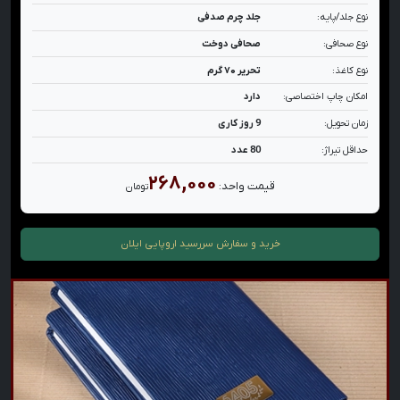
نوع جلد/پایه:
جلد چرم صدفی
نوع صحافی:
صحافی دوخت
نوع کاغذ:
تحریر ۷۰ گرم
امکان چاپ اختصاصی:
دارد
زمان تحویل:
9 روز کاری
حداقل تیراژ:
80 عدد
۲۶۸,۰۰۰
قیمت واحد:
تومان
خرید و سفارش
سررسید اروپایی ایلان