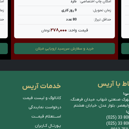
امکان چاپ اختصاصی:
دارد
امک
زمان تحویل:
9 روز کاری
زما
حداقل تیراژ:
80 عدد
حدا
۲۷۸,۰۰۰
قیمت واحد:
تومان
خرید و سفارش
سررسید اروپایی میلان
اط با آریس
خدمات آریس
ـی:
کاتالوگ و لیست قیمت
هرک صنعتی شهاب، میدان فرهنگ،
ولیعصر، بلوار عدل، خیابان هشتم
درخواست نمایندگی
ن:
اســـتعلام قیمـــت
(025) 33 80
(025) 33 80
پـورتـال کـاربران