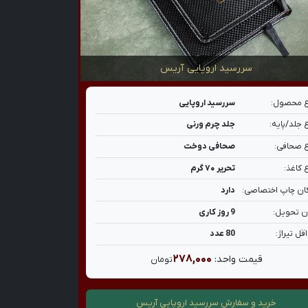
سررسید اروپایی آریس
 محصول:
سررسید اروپایی
 جلد/پایه:
جلد چرم ورنی
 صحافی:
صحافی دوخت
 کاغذ:
تحریر ۷۰ گرم
ان چاپ اختصاصی:
دارد
ن تحویل:
9 روز کاری
قل تیراژ:
80 عدد
۲۷۸,۰۰۰
قیمت واحد:
تومان
خرید و سفارش
سررسید اروپایی آریس