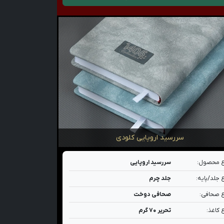
سررسید اروپایی کلودی
 محصول:
سررسید اروپایی
 جلد/پایه:
جلد چرم
 صحافی:
صحافی دوخت
 کاغذ:
تحریر ۷۰ گرم