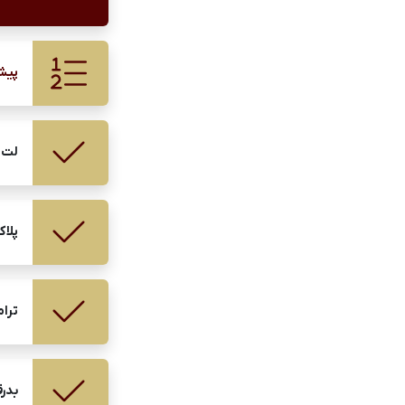
پیش
لت 
پلا
ترام
بدر