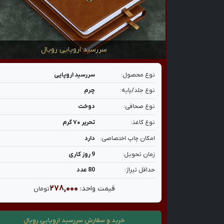
سررسید اروپایی رویال
نوع محصول:
سررسید اروپایی
نوع جلد/پایه:
چرم
نوع صحافی:
دوخت
نوع کاغذ:
تحریر ۷۰ گرم
امکان چاپ اختصاصی:
دارد
زمان تحویل:
9 روز کاری
حداقل تیراژ:
80 عدد
۲۷۸,۰۰۰
قیمت واحد:
تومان
خرید و سفارش
سررسید اروپایی رویال