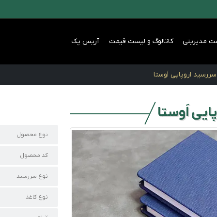
ت مدیریتی
کاتالوگ و لیست قیمت
آریس پک
سررسید اروپایی اَوستا
یی اَوستا
نوع محصول
کد محصول
نوع سررسید
نوع کاغذ