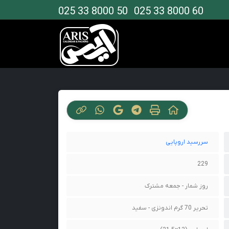
025 33 8000 50
025 33 8000 60
سررسید اروپایی
229
روز شمار - جمعه مشترک
تحریر 70 گرم اندونزی - سفید