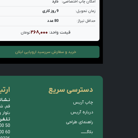
امکان چاپ اختصاصی:
دارد
زمان تحویل:
9 روز کاری
حداقل تیراژ:
80 عدد
۲۶۸,۰۰۰
قیمت واحد:
تومان
خرید و سفارش
سررسید اروپایی ایلان
دسترسی سریع
ارتب
نـشـان
چاپ آریس
قم، ش
درباره آریس
بلوار 
تـلـفـ
راهنمای طراحی
00 50
بلاگــــــ
00 60