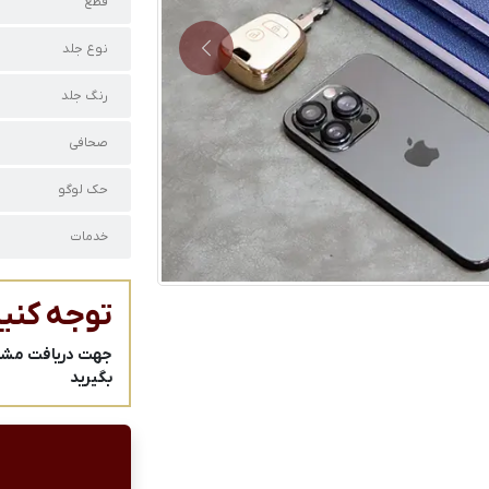
قطع
نوع جلد
Next
رنگ جلد
صحافی
حک لوگو
خدمات
توجه کنید
جهت دریافت مشاور
بگیرید