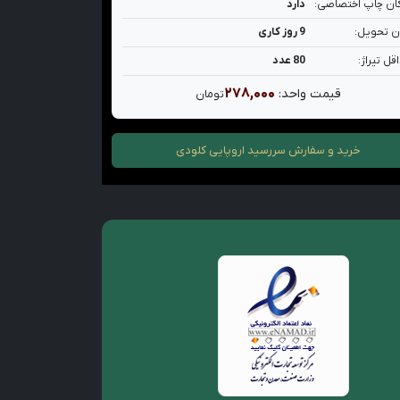
ان چاپ اختصاصی:
دارد
ن تحویل:
9 روز کاری
قل تیراژ:
80 عدد
۲۷۸,۰۰۰
قیمت واحد:
تومان
خرید و سفارش
سررسید اروپایی کلودی