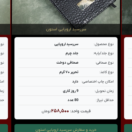
سررسید اروپایی استون
نوع محصول:
سررسید اروپایی
نوع
نوع جلد/پایه:
جلد چرم
نوع
نوع صحافی:
صحافی دوخت
نوع
نوع کاغذ:
تحریر ۷۰ گرم
نوع
امکان چاپ اختصاصی:
دارد
امک
زمان تحویل:
9 روز کاری
زما
حداقل تیراژ:
80 عدد
حدا
۲۵۸,۵۰۰
قیمت واحد:
تومان
خرید و سفارش
سررسید اروپایی استون