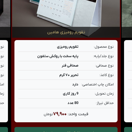
تقویم رومیزی هامین
نوع محصول:
تقویم رومیزی
نوع
نوع جلد/پایه:
پایه سخت با روکش سلفون
نوع
نوع صحافی:
صحافی فنر
نوع
نوع کاغذ:
تحریر ۷۰ گرم
نوع
امکان چاپ اختصاصی:
دارد
امک
زمان تحویل:
9 روز کاری
زما
حداقل تیراژ:
80 عدد
حدا
۷۹,۹۰۰
قیمت واحد:
تومان