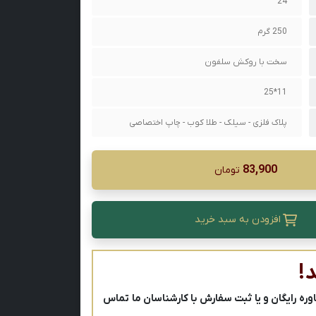
24
250 گرم
سخت با روکش سلفون
11*25
پلاک فلزی - سیلک - طلا کوب - چاپ اختصاصی
83,900
تومان
افزودن به سبد خرید
!
ه رایگان و یا ثبت سفارش با کارشناسان ما تماس