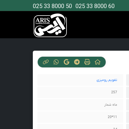
025 33 8000 50
025 33 8000 60
تقویم رومیزی
257
ماه شمار
11*20