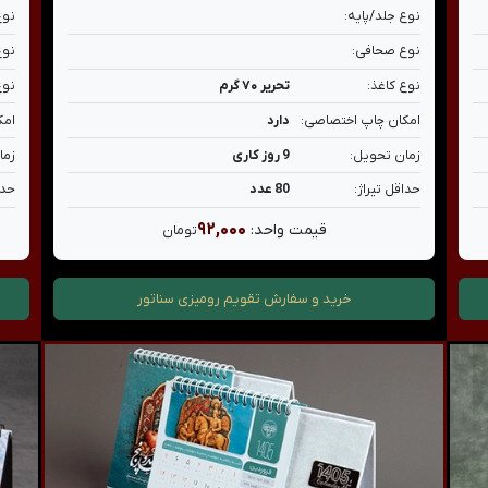
نوع جلد/پایه:
نوع
نوع صحافی:
نوع
نوع کاغذ:
تحریر ۷۰ گرم
نوع
امکان چاپ اختصاصی:
دارد
امک
زمان تحویل:
9 روز کاری
زما
حداقل تیراژ:
80 عدد
حدا
۹۲,۰۰۰
قیمت واحد:
تومان
خرید و سفارش
تقویم رومیزی سناتور