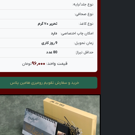
نوع جلد/پایه:
نوع صحافی:
نوع کاغذ:
تحریر ۷۰ گرم
امکان چاپ اختصاصی:
دارد
زمان تحویل:
9 روز کاری
حداقل تیراژ:
80 عدد
۹۶,۰۰۰
قیمت واحد:
تومان
خرید و سفارش
تقویم رومیزی هامین پلاس