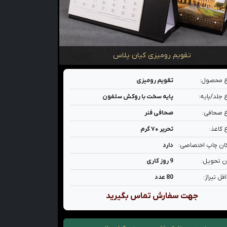
تقویم رومیزی کیان پلاس
 محصول:
تقویم رومیزی
 جلد/پایه:
پایه سخت با روکش سلفون
 صحافی:
صحافی فنر
 کاغذ:
تحریر ۷۰ گرم
ان چاپ اختصاصی:
دارد
ن تحویل:
9 روز کاری
قل تیراژ:
80 عدد
جهت سفارش تماس بگیرید