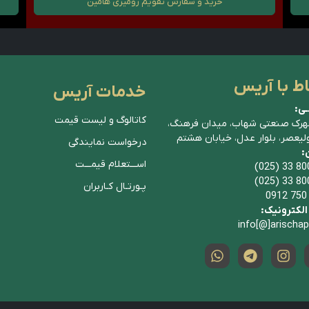
خرید و سفارش
تقویم رومیزی هامین
اط با آریس
خدمات آریس
ـی:
کاتالوگ و لیست قیمت
هرک صنعتی شهاب، میدان فرهنگ،
ولیعصر، بلوار عدل، خیابان هشتم
درخواست نمایندگی
ن:
اســـتعلام قیمـــت
(025) 33 80
(025) 33 80
پـورتـال کـاربران
0912 750
لکترونیک:
info[@]arischa