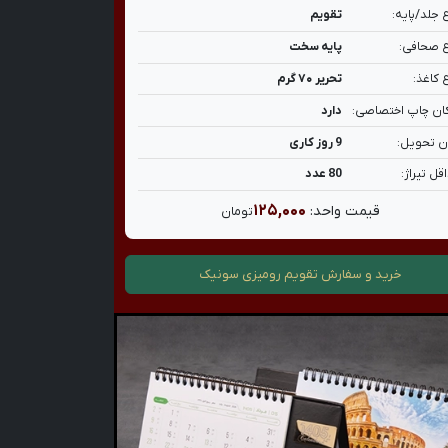
 جلد/پایه:
تقویم
 صحافی:
پایه سخت
 کاغذ:
تحریر ۷۰ گرم
ان چاپ اختصاصی:
دارد
ن تحویل:
9 روز کاری
قل تیراژ:
80 عدد
۱۲۵,۰۰۰
قیمت واحد:
تومان
خرید و سفارش
تقویم رومیزی سونیک