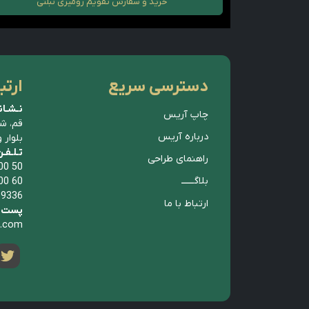
خرید و سفارش
تقویم رومیزی تبلتی
دسترسی سریع
ارتب
نـشـان
چاپ آریس
قم، ش
درباره آریس
بلوار 
تـلـفـ
راهنمای طراحی
00 50
بلاگــــــ
00 60
 9336
ارتباط با ما
پست ا
p.com