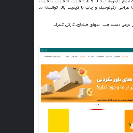
امروزه گلبرگ با بهره‌گیری از تکنولوژی‌های روز و ماشین آلات پیشرفته، تولیدکننده انواع کارتن‌های 3 لا، 5 لا، E فلوت، B فلوت، C فلوت،
 طراحی ارگونومیک و چاپ با کیفیت بالا، توانسته‌اند
ن فرعی دست چپ، انتهای خیابان، کارتن گلبرگ