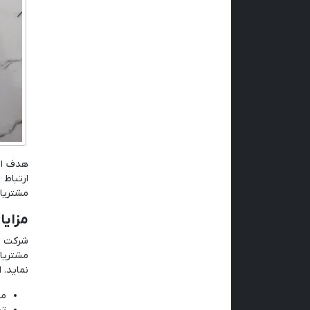
هدف اص
ارتباط 
مشتریان
مزایا
شرکت ک
مشتریا
نماید. 
مش