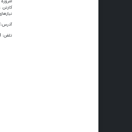
کارتن ع
نیازهای
آدرس: ک
تلفن:
1