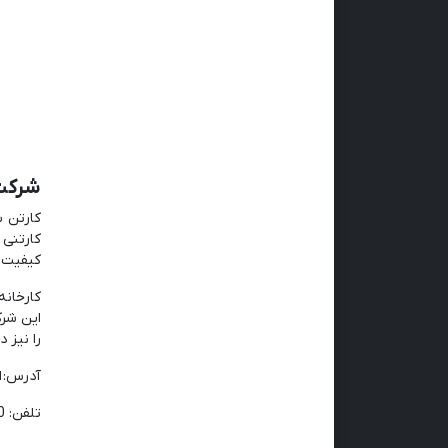
شرکت 
کارتنی 
کیفیت با
کارخانه
این شرک
را نیز 
آدرس: ا
تلفن:
0