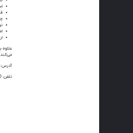
تح
اس
قی
چا
تو
ام
ار
علاوه ب
می‌کند 
آدرس: ق
تلفن:
0