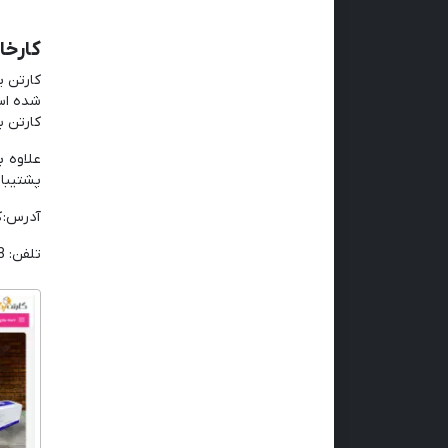
کارخا
کارتن پ
شده است
کارتن ب
علاوه ب
پشتیبان
آدرس: کرج، کمال
تلفن:
8