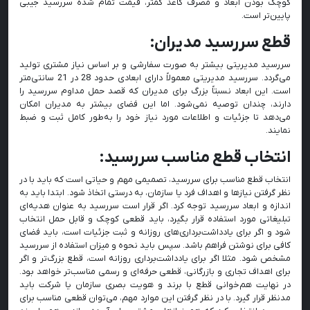
کوچک بودن ابعاد و مصرف کاغذ کمتر، قیمت تمام شده سررسید جیبی
پایین‌تر است.
قطع سررسید مدیران:
سررسید مدیریتی بیشتر به صورت سفارشی و بر اساس نیاز مشتری تولید
می‌گردد. سررسید مدیریتی معمولاً دارای ابعادی حدود 28 در 21 سانتی‌متر
است. این ابعاد نسبتاً بزرگ برای مدیران که قصد حمل مداوم سررسید را
دارند، چندان توصیه نمی‌شود. اما این فضای بیشتر به مدیران امکان
می‌دهد تا جزئیات و اطلاعات مورد نیاز خود را به‌طور کامل ثبت و ضبط
نمایند.
انتخاب قطع مناسب سررسید:
انتخاب قطع مناسب برای سررسید، تصمیمی مهم و حیاتی است که باید با در
نظر گرفتن نیازها و اهداف فرد یا سازمان، به درستی اتخاذ شود. ابتدا باید به
اندازه و ابعاد سررسید توجه کرد. اگر قرار است سررسید به عنوان هدیه‌ای
تبلیغاتی مورد استفاده قرار بگیرد، باید قطعی کوچک و قابل حمل انتخاب
شود و اگر برای یادداشت‌برداری‌های روزانه و ثبت جزئیات است، باید فضای
کافی برای نوشتن فراهم باشد. سپس باید نحوه و میزان استفاده از سررسید
مشخص شود. مثلا اگر برای یادداشت‌برداری روزانه است، قطع بزرگ‌تر و اگر
برای اهداف تجاری و بازرگانی، قطعی حرفه‌ای و رسمی مناسب‌تر خواهد بود.
در نهایت هم‌خوانی قطع با برند و هویت بصری سازمان یا شرکت باید
مدنظر قرار گیرد. با در نظر گرفتن این موارد مهم، می‌توان قطعی مناسب برای