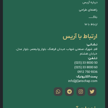
درباره آریس
راهنمای طراحی
بلاگــــــ
ارتباط با ما
ارتباط با آریس
نـشـانـی:
قم، شهرک صنعتی شهاب، میدان فرهنگ، بلوار ولیعصر، بلوار عدل،
خیابان هشتم
تـلـفـن:
(025) 33 8000 50
(025) 33 8000 60
0912 750 9336
پست الکترونیک:
info[@]arischap.com