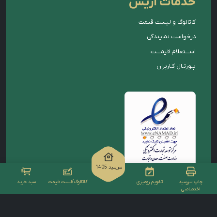
خدمات آریس
کاتالوگ و لیست قیمت
درخواست نمایندگی
اســـتعلام قیمـــت
پـورتـال کـاربران
سررسید 1405
چاپ سررسید
تقویم رومیزی
کاتالوگ/لیست قیمت
سبد خرید
اختصاصی
طراحی وب سایت