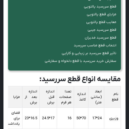
قطع سررسید پالتویی
مزایای قطع پالتویی
معایب قطع پالتویی
قطع سررسید جیبی
قطع سررسید مدیران
انتخاب قطع مناسب سررسید
تاثیر قطع سررسید بر زیبایی و کارایی
سفارش خرید سررسید با قطع دلخواه و سفارشی
مقایسه انواع قطع سررسید:
ابعاد
تعدا
اندازه
اندازه
نام
اندازه
(سانتی
صفحات
قبل
بعد از
مزایا
قطع
کاغذ
متر)
هر فرم
برش
برش
فضای مناس
وزیری
24*17
70*50
16
17*24.5
16.5*23
برای
یادداشت‌بردار