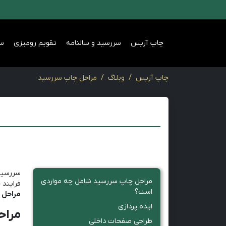
چاپ آریس
سررسید و سالنامه
تقویم رومیزی
س
چاپ آریس
وبلاگ
مراحل چاپ سررسید
سررسید 
مراحل چاپ سررسید شامل چه مواردی
فرایند 
است؟
مراحل 
ایده پردازی
مراح
طراحی صفحات داخلی