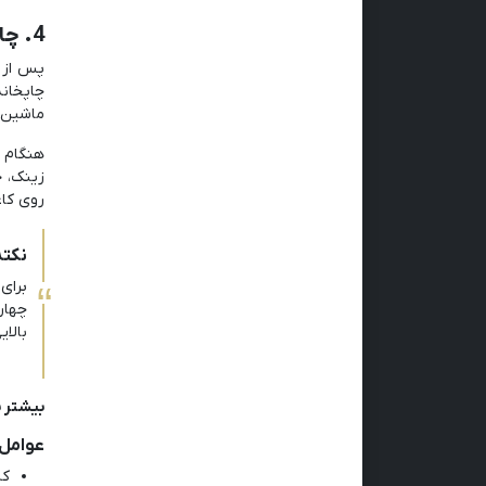
4. چاپ سررسید:
پس از ا
چاپخان
ماشین چ
هنگام 
زینک، ج
روی کاغ
نکته
برای
بالا
بیشتر ب
عوامل 
کی