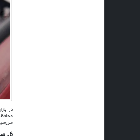
در باز
محافظت
سررسید 
6. صحافی سررسید: