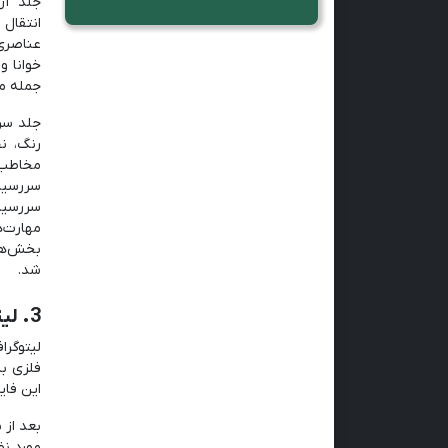
جلد آن
انتقال 
عناصری 
خوانا و
جمله م
جلد سرر
رنگ، ن
مخاطب 
سررسید
سررسید
مهارت‌
بخش‌ها
شد.
3. لیتوگرافی:
لیتوگرا
فلزی به
این فای
بعد از 
مورد نظ