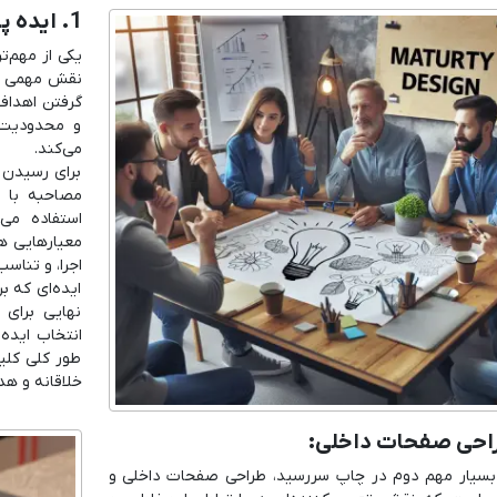
1. ایده پردازی:
یکی از مهم‌ت
نقش مهمی در 
گرفتن اهداف
و محدودیت‌ه
می‌کند.
برای رسیدن ب
مصاحبه با م
استفاده می
معیارهایی ه
اجرا، و تناس
ایده‌ای که بر
نهایی برای 
انتخاب ایده 
طور کلی کلی
خلاقانه و ه
بسیار مهم دوم در چاپ سررسید، طراحی صفحات داخلی و