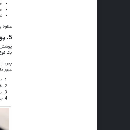
اس
اس
تج
علاوه ب
5. پوشش سلفون:
پوشش س
یک نوع
پس از چ
عبور دا
مح
اف
ای
جل