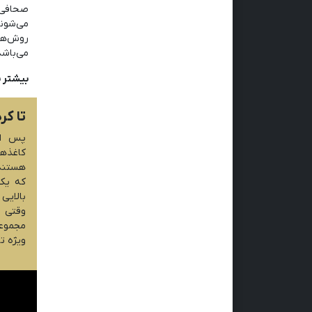
صحافی 
می‌شون
روش‌ها
می‌باشد
بیشتر ب
تا کر
پس از
کاغذه
هستند.
که یک 
بالایی
وقتی 
مجموعه
ویژه ت