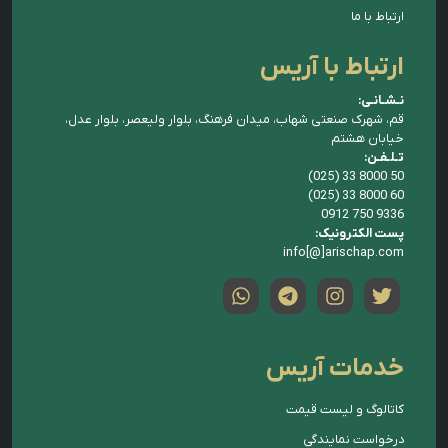
ارتباط با ما
ارتباط با آریس
نـشـانـی:
قم، شهرک صنعتی شهاب، میدان فرهنگ، بلوار ولیعصر، بلوار عدل،
خیابان هشتم
تـلـفـن:
(025) 33 8000 50
(025) 33 8000 60
0912 750 9336
پست الکترونیک:
info[@]arischap.com
خدمات آریس
کاتالوگ و لیست قیمت
درخواست نمایندگی