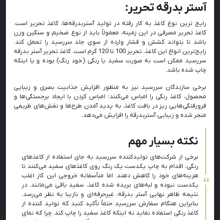
آستر بدرقه تحریر:
رایج ‌ترین نوع کاغذ به کار رفته در تولید آستربدرقه‌ها، کاغذ تحریر است.
کاغذ تحریر مصرفی در این زمینه، معمولاً باید از نوع ضخیم و سنگین‌ وزن
باشد تا بتواند کشش و فشار وارده از سوی جلد سررسید را تحمل کند.
رایج‌‌ترین انواع این کاغذ، تحریر 100 تا 120 گرم است. کاغذ تحریر آستر بدرقه
سررسید ممکن است به صورت سفید یا رنگی (خود رنگ) بوده و یا اینکه
چاپ شده باشد.
برخی سازندگان سررسید نیز به منظور افزایش جذابیت بصری و زیبایی
محصول، کاغذ رنگی را امباس می‌کنند؛ امباس کردن با ایجاد برجستگی‌ها و
فرورفتگی‌هایی ریز در بافت کاغذ، به پدید آمدن طرح‌ها و نقش‌های ظریفی
منجر شده و زیبایی آستربدرقه را افزایش می‌دهد.
نکته بسیار مهم
برخی از شرکت‌های تولیدکننده سررسید به جای استفاده از کاغذهای
رنگی، اقدام به چاپ یکدست یک رنگ روی کاغذهای سفید می‌کنند تا
هزینه‌های خود را کاهش دهند. اما متأسفانه خروجی این کار اغلب
یکدست نبوده و لبه‌های بریده شده کاغذ، سفید باقی می‌مانند. در
نتیجه ظاهر نهایی آستر بدرقه، غیرحرفه‌ای و نازیبا به نظر می‌رسد.
بنابراین هنگام سفارش سررسید حتماً تأکید کنید که تولید کننده از
کاغذ رنگی استفاده نماید نه اینکه کاغذ سفید را چاپ کند. چرا که نمای