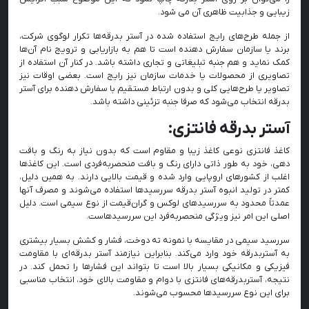
زیبایی و جذابیت ظاهری آن می شود.
از جمله طرح‌های رایج استفاده شده در آستر بدرقه‌ها تکرار لوگوی شرکت،
برند یا سازمان سفارش دهنده است تا هم به بازاریابی و ترویج نام آن‌ها
کمک نماید و هم جنبه تبلیغاتی و تجاری داشته باشد. در کنار آن استفاده از
تصاویری از محصولات یا خدمات سازمان نیز رایج است. بعضی اوقات نیز
تصاویر یا طرح‌هایی کلی و بدون ارتباط مستقیم با سفارش دهنده برای آستر
بدرقه انتخاب می‌شود که صرفا جنبه تزئینی داشته باشد.
آستر بدرقه فانتزی:
کاغذ فانتزی نوعی کاغذ زیبا و مقاوم است که بدون نیاز به رنگ و بافت
دهی، خود به طور ذاتی دارای رنگ و بافت منحصر‌به‌فردی است. این کاغذها
اغلب از کشورهای اروپایی وارد شده و قیمت بالایی دارند. به همین دلیل،
کمتر در تولید انبوه آستر بدرقه سررسیدها استفاده می‌شوند و مصرف آنها
عمدتاً محدود به سررسیدهای لوکس و گران‌قیمت از نوع سیمی است. دلیل
اصلی این امر نیز ویژگی منحصربه‌فرد این سررسیدهاست.
سررسید سیمی در مقایسه با نمونه ته ‌دوخت، فشار و کشش بسیار بیشتری
به آستربدرقه خود وارد می‌کند. بنابراین نیازمند آستر بدرقه‌ای با مقاومت
فیزیکی و مکانیکی بسیار بالا است تا بتواند این فشارها را تحمل کند. در
نتیجه، آستربدرقه‌های فانتزی با دوام و مقاومت بالای خود، انتخاب مناسبی
برای این نوع سررسیدها محسوب می‌شوند.