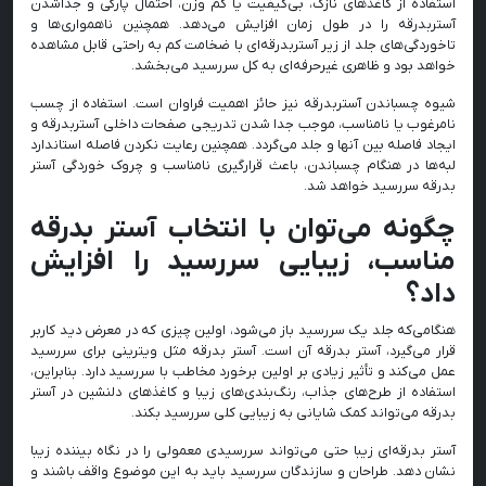
استفاده از کاغذهای نازک، بی‌کیفیت یا کم ‌وزن، احتمال پارگی و جداشدن
آستربدرقه را در طول زمان افزایش می‌دهد. همچنین ناهمواری‌ها و
تاخوردگی‌های جلد از زیر آستربدرقه‌ای با ضخامت کم به راحتی قابل مشاهده
خواهد بود و ظاهری غیرحرفه‌ای به کل سررسید می‌بخشد.
شیوه چسباندن آستربدرقه نیز حائز اهمیت فراوان است. استفاده از چسب
نامرغوب یا نامناسب، موجب جدا شدن تدریجی صفحات داخلی آستربدرقه و
ایجاد فاصله بین آنها و جلد می‌گردد. همچنین رعایت نکردن فاصله استاندارد
لبه‌ها در هنگام چسباندن، باعث قرارگیری نامناسب و چروک ‌خوردگی آستر
بدرقه سررسید خواهد شد.
چگونه می‌توان با انتخاب آستر بدرقه
مناسب، زیبایی سررسید را افزایش
داد؟
هنگامی‌که جلد یک سررسید باز می‌شود، اولین چیزی‌ که در معرض دید کاربر
قرار می‌گیرد، آستر بدرقه آن است. آستر بدرقه مثل ویترینی برای سررسید
عمل می‌کند و تأثیر زیادی بر اولین برخورد مخاطب با سررسید دارد. بنابراین،
استفاده از طرح‌های جذاب، رنگ‌بندی‌های زیبا و کاغذهای دلنشین در آستر
بدرقه می‌تواند کمک شایانی به زیبایی کلی سررسید بکند.
آستر بدرقه‌ای زیبا حتی می‌تواند سررسیدی معمولی را در نگاه بیننده زیبا
نشان دهد. طراحان و سازندگان سررسید باید به این موضوع واقف باشند و