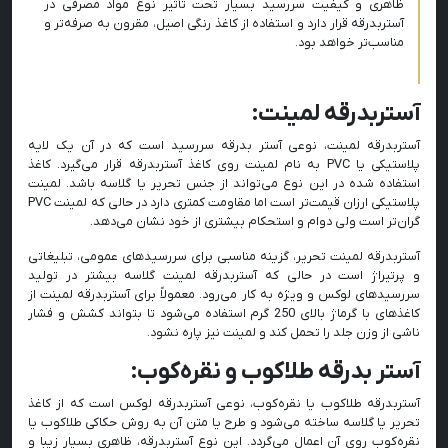
ظاهری و کیفیت سررسید بسیار تحت تأثیر نوع مواد مصرفی در
آستربدرقه قرار دارد و استفاده از کاغذ رنگی اصیل، مقرون به صرفه‌تر و
مناسب‌تر خواهد بود.
آستربدرقه لمینت:
آستربدرقه لمینت، نوعی آستر بدرقه سررسید است که در آن یک لایه
پلاستیکی یا PVC به نام لمینت روی کاغذ آستربدرقه قرار می‌گیرد. کاغذ
استفاده شده در این نوع می‌تواند از جنس تحریر یا گلاسه باشد. لمینت
پلاستیکی ارزان‌ قیمت‌تر است اما مقاومت کمتری دارد در حالی که لمینت PVC
گران‌تر است ولی دوام و استحکام بیشتری از خود نشان می‌دهد.
آستربدرقه لمینت تحریر، گزینه مناسبی برای سررسیدهای عمومی، تبلیغاتی
و پرتیراژ است در حالی که آستربدرقه لمینت گلاسه بیشتر در تولید
سررسیدهای لوکس و ویژه به کار می‌رود. معمولاً برای آستربدرقه لمینت از
کاغذهای با گرماژ بالای 250 گرم استفاده می‌شود تا بتواند کشش و فشار
ناشی از وزن جلد را تحمل کند و لمینت نیز پاره نشود.
آستر بدرقه طلاکوب و نقره‌کوب:
آستربدرقه طلاکوب یا نقره‌‌کوب، نوعی آستربدرقه لوکس است که از کاغذ
تحریر یا گلاسه ساخته می‌شود و طرح یا متن آن به روش حکاکی طلاکوب یا
نقره‌‌کوب روی آن اعمال می‌گردد. این نوع آستربدرقه، ظاهری بسیار زیبا و