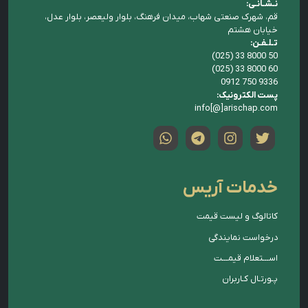
نـشـانـی:
قم، شهرک صنعتی شهاب، میدان فرهنگ، بلوار ولیعصر، بلوار عدل،
خیابان هشتم
تـلـفـن:
(025) 33 8000 50
(025) 33 8000 60
0912 750 9336
پست الکترونیک:
info[@]arischap.com
خدمات آریس
کاتالوگ و لیست قیمت
درخواست نمایندگی
اســـتعلام قیمـــت
پـورتـال کـاربران