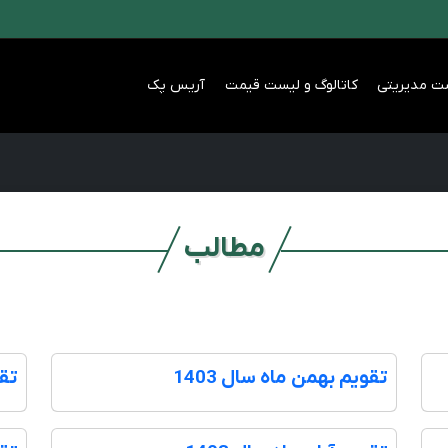
ت مدیریتی
کاتالوگ و لیست قیمت
آریس پک
مطالب
تقویم بهمن ماه سال 1403
تقو